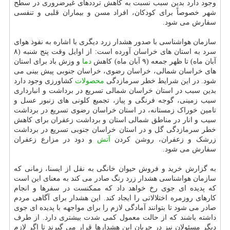
وجود دارد بدین سبب نسبت به کاهش ترددهای غیرضروری در سطح
شهر خصوصاً برای کودکان، افراد مسن و بیماران قلبی و تنفسی
سفارش می شود.
سازمان هواشناسی با صدور هشدار زرد دیگری با اشاره به نفوذ هوای
سرد به استان های خراسان آورده است: از اوایل وقت پنج شنبه (۸
آبان ماه) تا ظهر جمعه (۹ آبان ماه) کاهش
دما
و وزش باد برای استان
های خراسان شمالی، خراسان رضوی، خراسان جنوبی پیش بینی می
شود. در این شرایط خطر سرمازدگی
محصولات
کشاورزی وجود دارد
بدین سبب در استان خراسان شمالی تسریع در برداشت و انبارداری
سیب زمینی، گوجه فرنگی و پیاز، تجمیع کلونی های زنبور عسل و
تامین خوراک زمستانه، در استان خراسان رضوی تسریع در برداشت
سیب و انار در مناطق شمالی استان و برداشت زعفران برای کاهش
خطر سرمازدگی گل و در استان خراسان جنوبی تسریع در برداشت
زرشک و زعفران، روشن کردن
آتش
و دود در مزارع زعفران
سفارش می شود.
به گزارش خرید و فروش حیوان خانگی به نقل از ایسنا، زمانی که
سازمان هواشناسی هشدار زرد رنگ صادر می کند به معنای این است
که پدیده ای جوی رخ خواهد داد که ممکنست در سفرها و انجام
کارهای روزمره اختلالاتی را ایجاد کند. این هشدار برای آگاهی مردم
صادر می شود تا بتوانند آمادگی لازم را برای مواجهه با پدیده ای جوی
داشته باشند که از حالت معمول کمی شدت بیشتری دارد. از طرف
دیگر مسئولان نیز در جریان این هشدارها قرار می گیرند تا اگر لازم