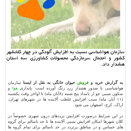
سازمان هواشناسی نسبت به افزایش آلودگی در چهار كلانشهر
كشور و احتمال سرمازدگی محصولات كشاورزی سه استان
هشدار داد.
به گزارش خرید و
فروش
حیوان خانگی به نقل از ایسنا
سازمان
هواشناسی با صدور هشدار زرد رنگ آورده است: پایداری
هوا
و
سکون نسبی جو از بامداد پنج شنبه (۸آبان ماه) تا اواخر وقت یکشنبه
(۱۱ آبان ماه) سبب افزایش غلظت آلاینده ها در شهرهای تهران،
اراک، کرج، اصفهان می شود.
در این شرایط درصورت افزایش ترددهای درون شهری خصوصاً در
کلان شهرها امکان افزایش نسبی آلاینده ها تا حد ناسالم برای گروه
های حساس و در مناطق پرتردد در حد ناسالم برای تمام گروه ها