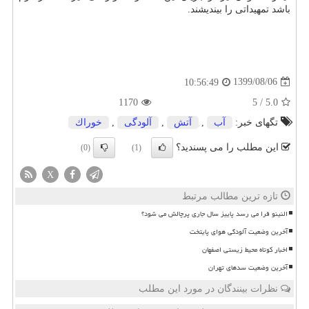
باشد تمهیداتی را بیندیشند.
1399/08/06
10:56:49
1170
5
/
5.0
تگهای خبر:
آب
,
آتش
,
آلودگی
,
خوراك
این مطلب را می پسندید؟
(0)
(1)
X
تازه ترین مطالب مرتبط
النینو فرا می رسد پاییز سال جاری پرچالش می شود؟
آخرین وضعیت آلودگی هوای پایتخت
اخبار کوتاه محیط زیستی اصفهان
آخرین وضعیت سدهای تهران
نظرات بینندگان در مورد این مطلب