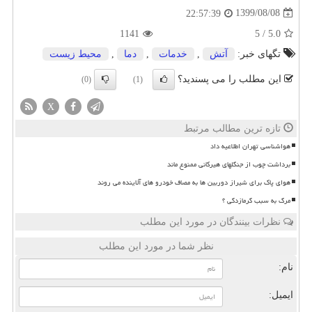
1399/08/08
22:57:39
1141
5
/
5.0
تگهای خبر:
آتش
,
خدمات
,
دما
,
محیط زیست
این مطلب را می پسندید؟
(0)
(1)
X
تازه ترین مطالب مرتبط
هواشناسی تهران اطلاعیه داد
برداشت چوب از جنگلهای هیرکانی ممنوع ماند
هوای پاک برای شیراز دوربین ها به مصاف خودرو های آلاینده می روند
مرگ به سبب گرمازدگی ؟
نظرات بینندگان در مورد این مطلب
نظر شما در مورد این مطلب
نام:
ایمیل: