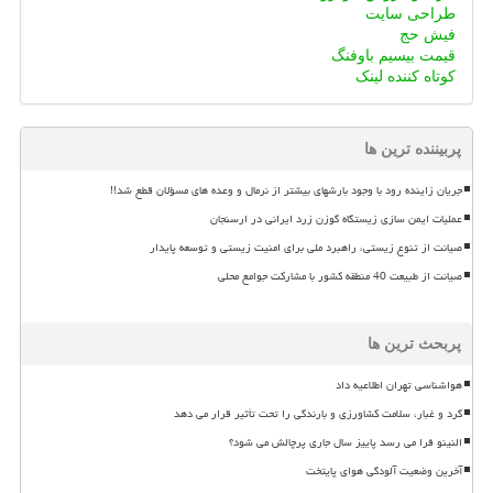
طراحی سایت
فیش حج
قیمت بیسیم باوفنگ
کوتاه کننده لینک
پربیننده ترین ها
جریان زاینده رود با وجود بارشهای بیشتر از نرمال و وعده های مسؤلان قطع شد!!
عملیات ایمن سازی زیستگاه گوزن زرد ایرانی در ارسنجان
صیانت از تنوع زیستی، راهبرد ملی برای امنیت زیستی و توسعه پایدار
صیانت از طبیعت 40 منطقه کشور با مشارکت جوامع محلی
پربحث ترین ها
هواشناسی تهران اطلاعیه داد
گرد و غبار، سلامت کشاورزی و بارندگی را تحت تأثیر قرار می دهد
النینو فرا می رسد پاییز سال جاری پرچالش می شود؟
آخرین وضعیت آلودگی هوای پایتخت