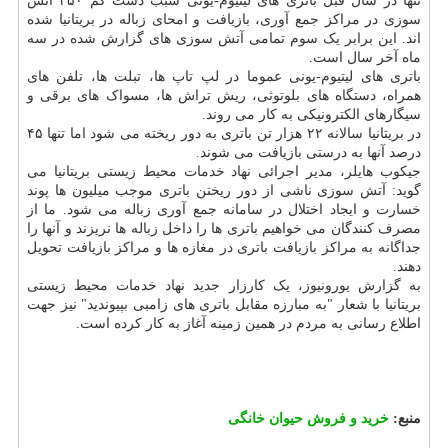
تنها در سال قبل باتری های لیتیوم-یونی سبب دست کم ۲۵۰ آتش
سوزی در مراکز جمع آوری، بازیافت و امحای زباله در بریتانیا شده
اند. این برابر یک سوم تمامی آتش سوزی های گزارش شده در سه
ماه آخر سال است.
باتری های لیتیوم-یونی عموما در لپ تاپ ها، تبلت ها، تلفن های
همراه، دستگاه های بلوتوثی، ریش تراش ها، مسواک های برقی و
سیگارهای الکترونیکی به کار می روند.
در بریتانیا سالانه ۲۲ هزار تن باتری به دور ریخته می شود اما تنها ۴۵
درصد آنها به درستی بازیافت می شوند.
جیکوب هایلر، مدیر اجرائی نهاد خدمات محیط زیستی بریتانیا می
گوید: آتش سوزی ناشی از دور ریختن باتری موجب میلیون ها پوند
خسارت و ایجاد اختلال در سامانه جمع آوری زباله می شود. ما از
مصرف کنندگان می خواهیم باتری ها را داخل زباله ها نریزند و آنها را
جداگانه به مراکز بازیافت باتری در مغازه ها و مراکز بازیافت تحویل
دهند.
به گزارش یورونیوز، یک کارزار جدید نهاد خدمات محیط زیستی
بریتانیا با شعار "به مبارزه مقابل باتری های زامبی بپیوندید" نیز جهت
اطلاع رسانی به مردم در همین زمینه آغاز به کار کرده است.
منبع:
خرید و فروش حیوان خانگی