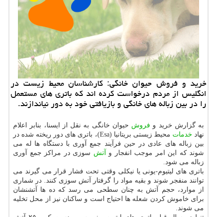
خرید و فروش حیوان خانگی: كارشناسان محیط زیست در
انگلیس از مردم درخواست كرده اند كه باتری های مستعمل
را در بین زباله های خانگی و بازیافتی خود به دور نیاندازند.
به گزارش خرید و
فروش
حیوان خانگی به نقل از ایسنا، بنابر اعلام
نهاد
خدمات
محیط زیستی بریتانیا (Esa)، باتری های دور ریخته شده در
بین زباله های عادی در حین فرآیند جمع آوری با دستگاه ها له می
شوند که این امر موجب انفجار و
آتش
سوزی در مراکز جمع آوری
زباله می شود.
باتری های لیتیوم-یونی یا نیکلی وقتی تحت فشار قرار می گیرند می
توانند منفجر شوند و بقیه مواد را گرفتار آتش سوزی کنند. در شماری
از موارد، حجم آتش به چنان سطحی می رسد که ده ها آتشنشان
برای خاموش کردن شعله ها احتیاج است و ساکنان نیز از محل تخلیه
می شوند.