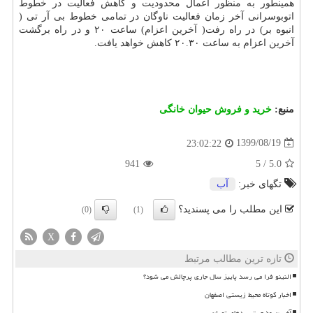
همینطور به منظور اعمال محدودیت و کاهش فعالیت در خطوط
اتوبوسرانی آخر زمان فعالیت ناوگان در تمامی خطوط بی آر تی (
انبوه بر) در راه رفت( آخرین اعزام) ساعت ۲۰ و در راه برگشت
آخرین اعزام به ساعت ۲۰.۳۰ کاهش خواهد یافت.
منبع:
خرید و فروش حیوان خانگی
1399/08/19
23:02:22
941
5
/
5.0
تگهای خبر:
آب
این مطلب را می پسندید؟
(0)
(1)
X
تازه ترین مطالب مرتبط
النینو فرا می رسد پاییز سال جاری پرچالش می شود؟
اخبار کوتاه محیط زیستی اصفهان
آخرین وضعیت سدهای تهران