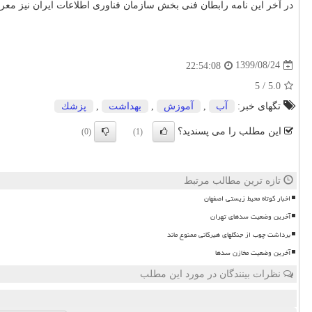
در آخر این نامه رابطان فنی بخش سازمان فناوری اطلاعات ایران نیز معر
1399/08/24
22:54:08
5
/
5.0
تگهای خبر:
آب
,
آموزش
,
بهداشت
,
پزشك
این مطلب را می پسندید؟
(0)
(1)
تازه ترین مطالب مرتبط
اخبار کوتاه محیط زیستی اصفهان
آخرین وضعیت سدهای تهران
برداشت چوب از جنگلهای هیرکانی ممنوع ماند
آخرین وضعیت مخازن سدها
نظرات بینندگان در مورد این مطلب