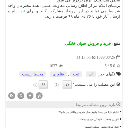
انجمن هیدرولیک ایران برگزار می شود.
برمبنای اعلام مرکز اطلاع رسانی معاونت علمی، همه مخترعان واجد
شرایط می توانند در این رویداد مشارکت کنند و برای
ثبت
نام و
ارسال آثار خود تا ۲۶ دی ماه ۹۹ فرصت دارند.
منبع:
خرید و فروش حیوان خانگی
1399/08/26
14:13:06
1027
5
/
5.0
تگهای خبر:
آب
,
ثبت
,
فناوری
,
محیط زیست
این مطلب را می پسندید؟
(0)
(1)
X
تازه ترین مطالب مرتبط
النینو فرا می رسد پاییز سال جاری پرچالش می شود؟
آخرین وضعیت آلودگی هوای پایتخت
اخبار کوتاه محیط زیستی اصفهان