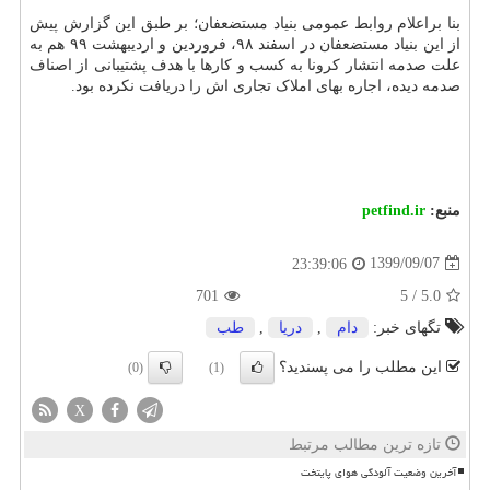
بنا براعلام روابط عمومی بنیاد مستضعفان؛ بر طبق این گزارش پیش
از این بنیاد مستضعفان در اسفند ۹۸، فروردین و اردیبهشت ۹۹ هم به
علت صدمه انتشار کرونا به کسب و کارها با هدف پشتیبانی از اصناف
صدمه دیده، اجاره بهای املاک تجاری اش را دریافت نکرده بود.
منبع:
petfind.ir
1399/09/07
23:39:06
701
5
/
5.0
تگهای خبر:
دام
,
دریا
,
طب
این مطلب را می پسندید؟
(0)
(1)
X
تازه ترین مطالب مرتبط
آخرین وضعیت آلودگی هوای پایتخت