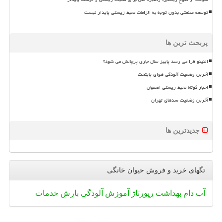
توسعه صنعتی بدون توجه به الزامات محیط زیستی پایدار نیست
پربحث ترین ها
النینو فرا می رسد پاییز سال جاری پرچالش می شود؟
آخرین وضعیت آلودگی هوای پایتخت
اخبار کوتاه محیط زیستی اصفهان
آخرین وضعیت سدهای تهران
جدیدترین ها
تگهای خرید و فروش حیوان خانگی
آب
دام
بهداشت
رپورتاژ
آموزش
آلودگی
بارش
خدمات