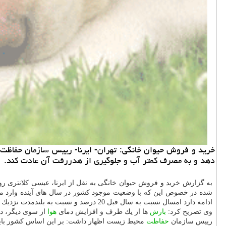
خرید و فروش حیوان خانگی: تهران- ایرنا- رییس سازمان حفاظت 
دهد و به مصرف كمتر آب و جلوگیری از هدررفت آن عادت كند.
به گزارش خرید و فروش حیوان خانگی به نقل از ایرنا، عیسی كلانتری رو
شده در خصوص این كه با وضعیت موجود كشور در سال های آینده وارد مر
ادامه دارد امسال نسبت به سال قبل 20 درصد و نسبت به بلندمدت نزدیك به 40 درصد
وی تصریح كرد:
بارش
ها از یك طرف و افزایش دمای
هوا
از سوی دیگر، دو 
رییس سازمان
حفاظت
محیط زیست اظهار داشت: بر این اساس كشور باید