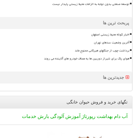
توسعه صنعتی بدون توجه به الزامات محیط زیستی پایدار نیست
پربحث ترین ها
اخبار کوتاه محیط زیستی اصفهان
آخرین وضعیت سدهای تهران
برداشت چوب از جنگلهای هیرکانی ممنوع ماند
هوای پاک برای شیراز دوربین ها به مصاف خودرو های آلاینده می روند
جدیدترین ها
تگهای خرید و فروش حیوان خانگی
آب
دام
بهداشت
رپورتاژ
آموزش
آلودگی
بارش
خدمات