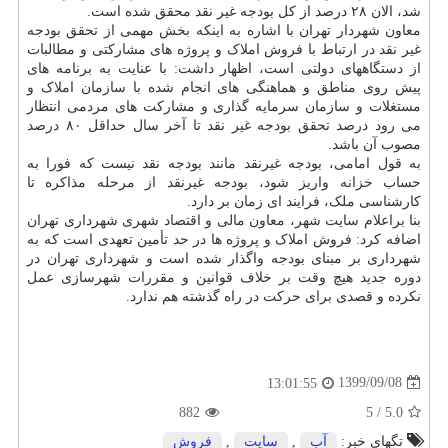
شد، الان ۲۸ درصد از کل بودجه غیر نقد محقق شده است.
معاون شهردار تهران با اشاره به اینکه بخش مهمی از تحقق بودجه
غیر نقد در ارتباط با فروش املاک و پروژه های مشارکتی و مطالبات
از دستگاههای دولتی است، اظهار داشت: با عنایت به برنامه های
پیش روی مناطق و هماهنگی های انجام شده با سازمان املاک و
مستغلات و سازمان سرمایه گذاری و مشارکت های مردمی انتظار
می رود درصد تحقق بودجه غیر نقد تا آخر سال حداقل ۸۰ درصد
مصوب آن باشد.
به قول امامی، بودجه غیرنقد مانند بودجه نقد نیست که فورا به
حساب خزانه واریز شود، بودجه غیرنقد از مرحله مذاکره تا
کارشناسی ملک، فرایند ای زمان بر دارد.
بنا براعلام سایت شهر، معاون مالی و اقتصاد شهری شهرداری تهران
اضافه کرد: فروش املاک و پروژه ها در حد تأمین تعهدی است که به
شهرداری بر مبنای بودجه واگذار شده است و شهرداری تهران در
دوره جدید هیچ وقت بر خلاف قوانین و مقررات شهرسازی عمل
نکرده و قصدی برای حرکت در راه گذشته هم ندارد.
1399/09/08
13:01:55
882
5
/
5.0
تگهای خبر:
آب
,
سایت
,
فروش