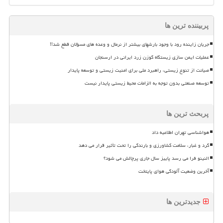
پربیننده ترین ها
جریان زاینده رود با وجود بارشهای بیشتر از نرمال و وعده های مسؤلان قطع شد!!
عملیات ایمن سازی زیستگاه گوزن زرد ایرانی در ارسنجان
صیانت از تنوع زیستی، راهبرد ملی برای امنیت زیستی و توسعه پایدار
توسعه صنعتی بدون توجه به الزامات محیط زیستی پایدار نیست
پربحث ترین ها
هواشناسی تهران اطلاعیه داد
گرد و غبار، سلامت کشاورزی و بارندگی را تحت تأثیر قرار می دهد
النینو فرا می رسد پاییز سال جاری پرچالش می شود؟
آخرین وضعیت آلودگی هوای پایتخت
جدیدترین ها