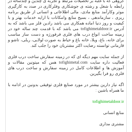
گروهی که با غلبه بر تحصیلات مرتبط و تجربه ی چندین و چندساله در
رابطه با شغل و رشته ی جوشکاری وفلزکاری در صدد به کارگیری
موثر وکارآمد منابع مادی، مالی اطلاعاتی و انسانی از طریق برنامه
ریزی ، سازماندهی ، بسیج منابع وامکانات با ارایه خدمات بهتر و با
کیفیت و روز دنیا اماده همکاری می باشد رادین فلز می باشد که به
آدرس tofighimetaldoor.ir می باشد که با قدمت چند ساله خود در
زمینه ساخت انواع درب های فلزی فرفورژه و دست ساز مناسب
برای خانه، باغ، ویلا، خانه باغ و حیاط به صورت لولایی، ریلی، تاشو و
قارمانی توانسته رضایت اکثر مشتریان خود را جلب کند.
از جمله سایت مهم دیگه ای که در زمینه سفارش ساخت درب فلزی
فعالیت داره سایت tofighimetal.com هس که میتونین مقالات و
آموزش ها و اطلاعات کامل در زمینه سفارش و ساخت درب های
فلزی رو فرا بگیرین.
اگه نیاز دارین بیشتر در مورد صنایع فلزی توفیقی بدونین در ادامه با
ما همراه باشین :
tofighimetaldoor.ir
منابع انسانی
مشتری مداری