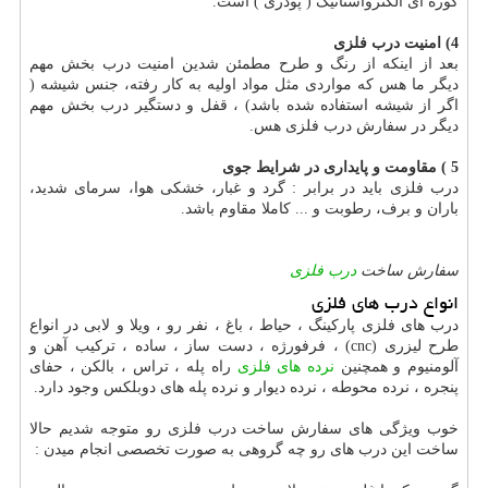
کوره ای الکترواستاتیک ( پودری ) است.
4) امنیت درب فلزی
بعد از اینکه از رنگ و طرح مطمئن شدین امنیت درب بخش مهم
دیگر ما هس که مواردی مثل مواد اولیه به کار رفته، جنس شیشه (
اگر از شیشه استفاده شده باشد) ، قفل و دستگیر درب بخش مهم
دیگر در سفارش درب فلزی هس.
5 ) مقاومت و پایداری در شرایط جوی
درب فلزی باید در برابر : گرد و غبار، خشکی هوا، سرمای شدید،
باران و برف، رطوبت و ... کاملا مقاوم باشد.
سفارش ساخت
درب فلزی
انواع درب های فلزی
درب های فلزی پارکینگ ، حیاط ، باغ ، نفر رو ، ویلا و لابی در انواع
طرح لیزری (cnc) ، فرفورژه ، دست ساز ، ساده ، ترکیب آهن و
آلومنیوم و همچنین
نرده های فلزی
راه پله ، تراس ، بالکن ، حفای
پنجره ، نرده محوطه ، نرده دیوار و نرده پله های دوبلکس وجود دارد.
خوب ویژگی های سفارش ساخت درب فلزی رو متوجه شدیم حالا
ساخت این درب های رو چه گروهی به صورت تخصصی انجام میدن :