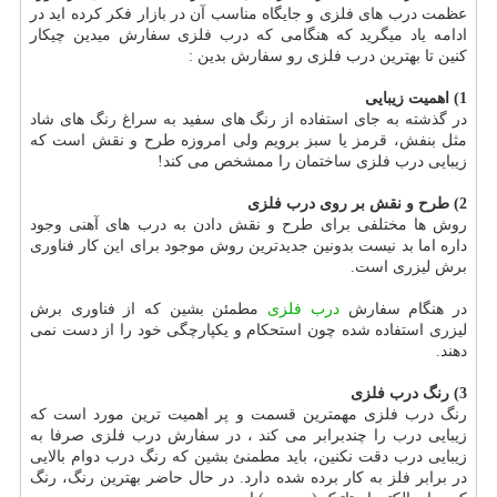
عظمت درب های فلزی و جایگاه مناسب آن در بازار فکر کرده اید در
ادامه یاد میگرید که هنگامی که درب فلزی سفارش میدین چیکار
کنین تا بهترین درب فلزی رو سفارش بدین :
1) اهمیت زیبایی
در گذشته به جای استفاده از رنگ های سفید به سراغ رنگ های شاد
مثل بنفش، قرمز یا سبز برویم ولی امروزه طرح و نقش است که
زیبایی درب فلزی ساختمان را ممشخص می کند!
2) طرح و نقش بر روی درب فلزی
روش ها مختلفی برای طرح و نقش دادن به درب های آهنی وجود
داره اما بد نیست بدونین جدیدترین روش موجود برای این کار فناوری
برش لیزری است.
در هنگام سفارش
درب فلزی
مطمئن بشین که از فناوری برش
لیزری استفاده شده چون استحکام و یکپارچگی خود را از دست نمی
دهند.
3) رنگ درب فلزی
رنگ درب فلزی مهمترین قسمت و پر اهمیت ترین مورد است که
زیبایی درب را چندبرابر می کند ، در سفارش درب فلزی صرفا به
زیبایی درب دقت نکنین، باید مطمنئ بشین که رنگ درب دوام بالایی
در برابر فلز به کار برده شده دارد. در حال حاضر بهترین رنگ، رنگ