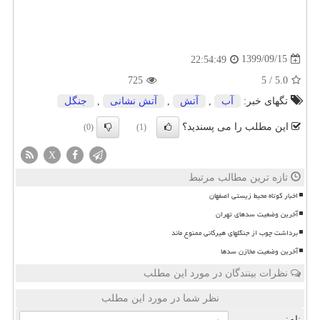
1399/09/15
22:54:49
725
5
/
5.0
تگهای خبر:
آب
,
آتش
,
آتش نشانی
,
جنگل
این مطلب را می پسندید؟
(0)
(1)
X
تازه ترین مطالب مرتبط
اخبار کوتاه محیط زیستی اصفهان
آخرین وضعیت سدهای تهران
برداشت چوب از جنگلهای هیرکانی ممنوع ماند
آخرین وضعیت مخازن سدها
نظرات بینندگان در مورد این مطلب
نظر شما در مورد این مطلب
نام: