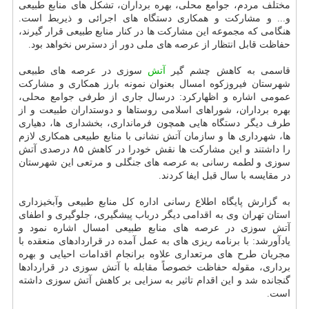
مختلف مردم، جوامع محلی، بهره برداران، تشکل های منابع طبیعی
و... و مشارکت و همکاری دستگاه های اجرائی و ذیربط است.
هنگامی که مجموعه این مشارکت ها در کنار منابع طبیعی قرار گیرند،
حفاظت قابل انتظار از عرصه های ملی دور از دسترس نخواهد بود.
قاسمی به کاهش چشم گیر
آتش
سوزی در عرصه های طبیعی
شهرستان فیروزکوه امسال بعنوان نمونه بارز همکاری و مشارکت
عمومی اشاره و اظهارکرد: درسال جاری از طرفی جوامع محلی،
بهره برداران، شوراهای اسلامی روستاها و دوستداران طبیعت و از
طرف دیگر دستگاه هایی همچون فرمانداری، بخشداری ها، دهیاری
ها، شهرداری ها و سازمان آتش نشانی با منابع طبیعی همکاری لازم
را داشتند و این مشارکت ها نقش خودرا در کاهش ۸۵ درصدی آتش
سوزی و لطمه رسانی به عرصه های جنگلی و مرتعی این شهرستان
در مقایسه با سال قبل ایفا کردند.
به گزارش پایگاه اطلاع رسانی اداره کل منابع طبیعی وآبخیزداری
استان تهران وی به اقدامی دیگر درباب پیشگیری، جلوگیری و اطفای
آتش سوزی در عرصه های منابع طبیعی امسال اشاره نمود و
یادآورشد: با برنامه ریزی های به عمل آمده در قراردادهای منعقده با
مجریان طرح های مرتعداری علاوه برانجام اقدامات احیایی و بهره
برداری، مقوله حفاظت خصوصاً مقابله با آتش سوزی در قراردادها
گنجانده شد و این اقدام تاثیر به سزایی بر کاهش آتش سوزی داشته
است.