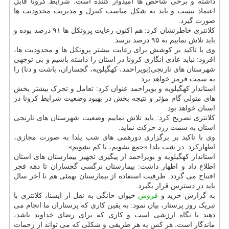
داشته و برخی شاخص ها امیدوار کننده است. شرایط کرونا قابل
اعتماد نیست و باید به شکل مناسب کنترل و مدیریت محدودیت ها
صورت گیرد.
کلانتری خاطرنشان کرد: هم اکنون رعایت پروتکل ها ۹۱ درصد بوده و
باید تلاش نماییم به ۹۵ درصد برسد.
وی با تاکید بر کوشش برای رعایت بیشتر پروتکل ها و محدودیت ها،
افزود: نباید عادی انگاری کرونا در استان را داشته باشیم و بی توجهی
شهرستان های نارنجی(بویراحمد، کهگیلویه، گچساران، باشت و دنا) را
به سمت قرمز خواهد برد.
استاندار کهگیلویه و بویراحمد عنوان کرد: تعامل و تحرک بیشتر بخش
های متولی گام مؤثر و نتیجه بخش در بهبود وضعیت شرایط کرونا در
استان خواهد بود.
کلانتری تصریح کرد: باید تلاش نماییم وضعیت شهرستان های نارنجی
استان به سمت زرد حرکت نماید.
وی با تاکید بر برگزاری دورهمی های شب یلدا به صورت مجازی،
اظهارکرد: در شب یلدا «جمع نشویم، تا کم نشویم».
استاندار کهگیلویه و بویراحمد از پیگیری تجهیز بیمارستان های استان
اطلاع داد و اظهار داشت: بیمارستان نرگسی گچساران تا دهه فجر
افتتاح می گردد. ظرفیت استفاده از بیمارستان بهمئی هم تا آخر سال
باید در دسترس قرار بگیرد.
به گزارش خرید و
فروش
حیوان خانگی به نقل از ایسنا، کلانتری با
تبریک روز پرستار، بیان نمود: به یقین کاری که پرستاران ما انجام می
دهند با نگاه ارزشی است و کاری که برای رضای خداوند باشد،
ماندگار است. هر کس به هر طریقی و شکلی که می تواند از زحمات