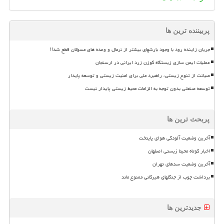
پربیننده ترین ها
جریان زاینده رود با وجود بارشهای بیشتر از نرمال و وعده های مسؤلان قطع شد!!
عملیات ایمن سازی زیستگاه گوزن زرد ایرانی در ارسنجان
صیانت از تنوع زیستی، راهبرد ملی برای امنیت زیستی و توسعه پایدار
توسعه صنعتی بدون توجه به الزامات محیط زیستی پایدار نیست
پربحث ترین ها
آخرین وضعیت آلودگی هوای پایتخت
اخبار کوتاه محیط زیستی اصفهان
آخرین وضعیت سدهای تهران
برداشت چوب از جنگلهای هیرکانی ممنوع ماند
جدیدترین ها