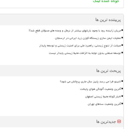
کوتاه کننده لینک
پربیننده ترین ها
جریان زاینده رود با وجود بارشهای بیشتر از نرمال و وعده های مسؤلان قطع شد!!
عملیات ایمن سازی زیستگاه گوزن زرد ایرانی در ارسنجان
صیانت از تنوع زیستی، راهبرد ملی برای امنیت زیستی و توسعه پایدار
توسعه صنعتی بدون توجه به الزامات محیط زیستی پایدار نیست
پربحث ترین ها
النینو فرا می رسد پاییز سال جاری پرچالش می شود؟
آخرین وضعیت آلودگی هوای پایتخت
اخبار کوتاه محیط زیستی اصفهان
آخرین وضعیت سدهای تهران
جدیدترین ها