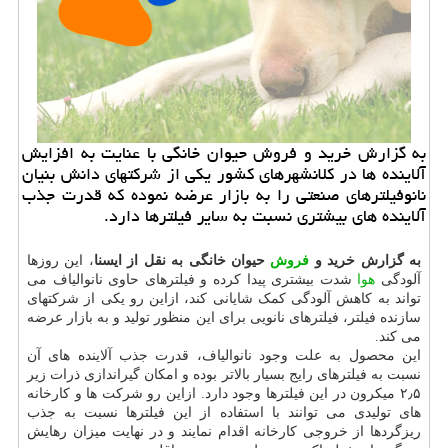
به گزارش خرید و فروش حیوان خانگی با عنایت به افزایش
آلاینده ها در کلانشهرهای کشور یکی از شرکتهای دانش بنیان
نانوفیلترهای صنعتی را به بازار عرضه نموده که قدرت جذب
آلاینده های بیشتری نسبت به سایر فیلترها دارد.
به گزارش خرید و
فروش
حیوان خانگی به نقل از ایسنا
، این روزها
آلودگی
هوا
شدت بیشتری پیدا کرده و فیلترهای حاوی نانوالیاف می
تواند به کاهش آلودگی کمک شایانی کند، ازاین رو یکی از شرکتهای
سازنده فیلتر، فیلترهای نانویی برای این منظور تولید و به بازار عرضه
می کند.
این محصول به علت وجود نانوالیاف، قدرت جذب آلاینده های آن
نسبت به فیلترهای رایج بسیار بالاتر بوده و امکان گیراندازی ذرات زیر
۲٫۵ میکرون در این فیلترها وجود دارد. ازاین رو شرکت ها و کارخانه
های تولیدی می توانند با استفاده از این فیلترها نسبت به جذب
ریزگردها از خروجی کارخانه اقدام نمایند و در نهایت میزان رهایش