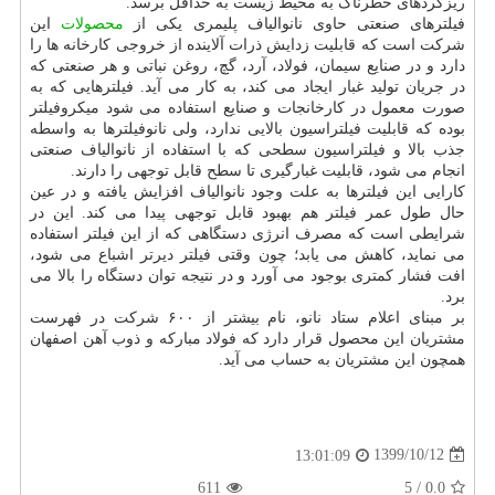
ریزگردهای خطرناک به محیط زیست به حداقل برسد.
فیلترهای صنعتی حاوی نانوالیاف پلیمری یکی از
محصولات
این
شرکت است که قابلیت زدایش ذرات آلاینده از خروجی کارخانه ها را
دارد و در صنایع سیمان، فولاد، آرد، گچ، روغن نباتی و هر صنعتی که
در جریان تولید غبار ایجاد می کند، به کار می آید. فیلترهایی که به
صورت معمول در کارخانجات و صنایع استفاده می شود میکروفیلتر
بوده که قابلیت فیلتراسیون بالایی ندارد، ولی نانوفیلترها به واسطه
جذب بالا و فیلتراسیون سطحی که با استفاده از نانوالیاف صنعتی
انجام می شود، قابلیت غبارگیری تا سطح قابل توجهی را دارند.
کارایی این فیلترها به علت وجود نانوالیاف افزایش یافته و در عین
حال طول عمر فیلتر هم بهبود قابل توجهی پیدا می کند. این در
شرایطی است که مصرف انرژی دستگاهی که از این فیلتر استفاده
می نماید، کاهش می یابد؛ چون وقتی فیلتر دیرتر اشباع می شود،
افت فشار کمتری بوجود می آورد و در نتیجه توان دستگاه را بالا می
برد.
بر مبنای اعلام ستاد نانو، نام بیشتر از ۶۰۰ شرکت در فهرست
مشتریان این محصول قرار دارد که فولاد مبارکه و ذوب آهن اصفهان
همچون این مشتریان به حساب می آید.
1399/10/12
13:01:09
611
5
/
0.0