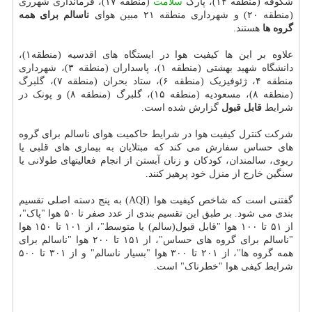
شکوفه (منطقه ۱۴)، پارک
سلامت
(منطقه ۱۷)، فرمانداری شهرری
(منطقه ۲۰) و شهرداری منطقه ۲۱ مبین هوای
ناسالم برای همه
گروه ها
هستند.
علاوه بر این ها کیفیت هوا در ایستگاه های اقدسیه (منطقه۱)،
دانشگاه شهید بهشتی (منطقه ۱)، پاسداران (منطقه ۳)، شهرداری
منطقه ۴، ژئوفیزیک (منطقه ۶)، ستاد بحران (منطقه ۷)، گلبرگ
(منطقه ۸)، مسعودیه (منطقه ۱۵)، گلبرگ (منطقه ۸) و پونک در
شرایط
قابل قبول
گزارش شده است.
شرکت کنترل کیفیت هوا در شرایط حاکمیت هوای ناسالم برای گروه
های حساس سفارش می کند که مبتلایان به بیماری های قلبی یا
ریوی، سالمندان، کودکان و زنان آبستن از انجام فعالیتهای طولانی یا
سنگین خارج از منزل خود پرهیز کنند.
گفتنی است که شاخص کیفیت هوا (AQI) به پنج دسته اصلی تقسیم
بندی می شود. بر طبق این تقسیم بندی از عدد صفر تا ۵۰ هوا "پاک"،
از ۵۱ تا ۱۰۰ هوا "قابل قبول(سالم) یا متوسط"، از ۱۰۱ تا ۱۵۰ هوا
"ناسالم برای گروه های حساس"، از ۱۵۱ تا ۲۰۰ هوا "ناسالم برای
همه گروه ها"، از ۲۰۱ تا ۳۰۰ هوا "بسیار ناسالم" و از ۳۰۱ تا ۵۰۰
شرایط کیفی هوا "خطرناک" است.