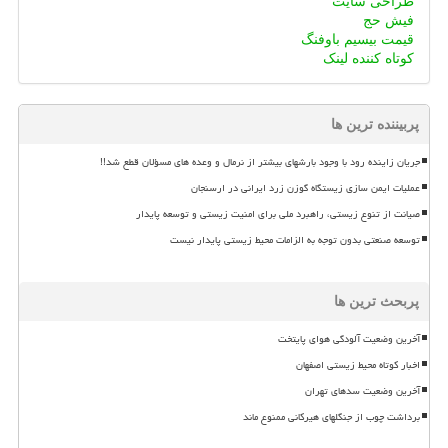
طراحی سایت
فیش حج
قیمت بیسیم باوفنگ
کوتاه کننده لینک
پربیننده ترین ها
جریان زاینده رود با وجود بارشهای بیشتر از نرمال و وعده های مسؤلان قطع شد!!
عملیات ایمن سازی زیستگاه گوزن زرد ایرانی در ارسنجان
صیانت از تنوع زیستی، راهبرد ملی برای امنیت زیستی و توسعه پایدار
توسعه صنعتی بدون توجه به الزامات محیط زیستی پایدار نیست
پربحث ترین ها
آخرین وضعیت آلودگی هوای پایتخت
اخبار کوتاه محیط زیستی اصفهان
آخرین وضعیت سدهای تهران
برداشت چوب از جنگلهای هیرکانی ممنوع ماند