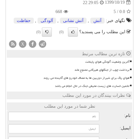
1399/10/19
22:29:05
668
5
/
0.0
تگهای خبر:
آتش
,
آتش نشانی
,
آلودگی
,
حفاظت
این مطلب را می پسندید؟
(0)
(0)
X
تازه ترین مطالب مرتبط
آخرین وضعیت آلودگی هوای پایتخت
برداشت چوب از جنگلهای هیرکانی ممنوع ماند
هوای پاک برای شیراز دوربین ها به مصاف خودرو های آلاینده می روند
تخمین خسارت های زیست محیطی جنگ در حال انجام می باشد
نظرات بینندگان در مورد این مطلب
نظر شما در مورد این مطلب
نام:
ایمیل: