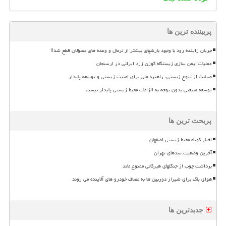
پربیننده ترین ها
جریان زاینده رود با وجود بارشهای بیشتر از نرمال و وعده های مسؤلان قطع شد!!
عملیات ایمن سازی زیستگاه گوزن زرد ایرانی در ارسنجان
صیانت از تنوع زیستی، راهبرد ملی برای امنیت زیستی و توسعه پایدار
توسعه صنعتی بدون توجه به الزامات محیط زیستی پایدار نیست
پربحث ترین ها
اخبار کوتاه محیط زیستی اصفهان
آخرین وضعیت سدهای تهران
برداشت چوب از جنگلهای هیرکانی ممنوع ماند
هوای پاک برای شیراز دوربین ها به مصاف خودرو های آلاینده می روند
جدیدترین ها