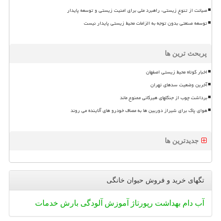
صیانت از تنوع زیستی، راهبرد ملی برای امنیت زیستی و توسعه پایدار
توسعه صنعتی بدون توجه به الزامات محیط زیستی پایدار نیست
پربحث ترین ها
اخبار کوتاه محیط زیستی اصفهان
آخرین وضعیت سدهای تهران
برداشت چوب از جنگلهای هیرکانی ممنوع ماند
هوای پاک برای شیراز دوربین ها به مصاف خودرو های آلاینده می روند
جدیدترین ها
تگهای خرید و فروش حیوان خانگی
آب
دام
بهداشت
رپورتاژ
آموزش
آلودگی
بارش
خدمات