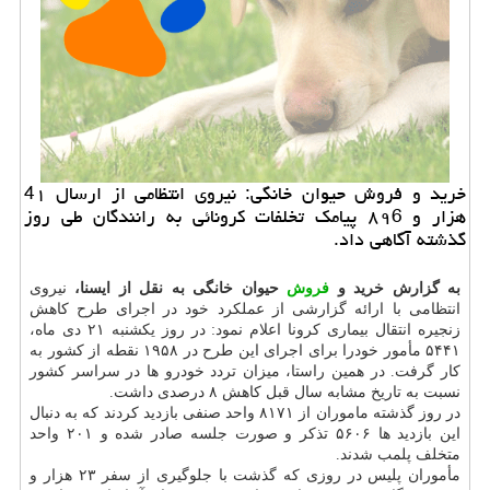
خرید و فروش حیوان خانگی: نیروی انتظامی از ارسال 4۱
هزار و ۸۹6 پیامک تخلفات کرونائی به رانندگان طی روز
گذشته آگاهی داد.
به گزارش خرید و
فروش
حیوان خانگی به نقل از ایسنا،
نیروی
انتظامی با ارائه گزارشی از عملکرد خود در اجرای طرح کاهش
زنجیره انتقال بیماری کرونا اعلام نمود: در روز یکشنبه ۲۱ دی ماه،
۵۴۴۱ مأمور خودرا برای اجرای این طرح در ۱۹۵۸ نقطه از کشور به
کار گرفت. در همین راستا، میزان تردد خودرو ها در سراسر کشور
نسبت به تاریخ مشابه سال قبل کاهش ۸ درصدی داشت.
در روز گذشته ماموران از ۸۱۷۱ واحد صنفی بازدید کردند که به دنبال
این بازدید ها ۵۶۰۶ تذکر و صورت جلسه صادر شده و ۲۰۱ واحد
متخلف پلمب شدند.
مأموران پلیس در روزی که گذشت با جلوگیری از سفر ۲۳ هزار و