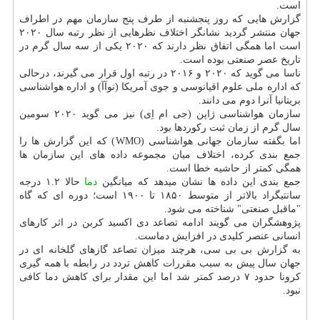
است.
گزارش هایی که روز پنجشنبه از طرف پنج سازمان مهم در اطراف
جهان منتشر گردید نشانگر اختلاف نظرهایی از نظر رتبه سال ۲۰۲۰
است اما همگی اتفاق نظر دارند که ۲۰۲۰ یکی از سه سال گرم در
تاریخ عصر صنعتی بوده است.
ناسا می گوید که ۲۰۲۰ و ۲۰۱۶ در رتبه اول قرار می گیرند، درحالی
که اداره ملی علوم اقیانوسی و جوی آمریکا (نوآآ) و اداره هواشناسی
بریتانیا آنرا دوم می دانند.
سازمان هواشناسی ژاپن (جی ام اِی) نیز می گوید ۲۰۲۰ سومین
سال گرم از زمان ثبت رکوردها بود.
اما بگفته سازمان جهانی هواشناسی (WMO) که این گزارش ها را
جمع بندی کرده، اختلاف میان مجموعه داده های این سازمان ها
همگی کمتر از حاشیه خطا است.
جمع بندی این داده ها نشان میدهد که میانگین
دما
حالا ۱.۲ درجه
سانتیگراد بالاتر از متوسط ۱۸۵۰ تا ۱۹۰۰ است؛ دوره ای که گاه
"ماقبل صنعتی" شناخته می شود.
پژوهشگران می گویند ادامه تصاعد دی اکسید کربن در اثر کارهای
انسانی عنصر کلیدی در افزایش دماست.
به گزارش بی بی سی، هرچند میزان تصاعد گازهای گلخانه ای در
جهان سال پیش به سبب مقررات کاهش تردد در رابطه با همه گیری
کرونا حدود ۷ درصد کمتر شد اما این مقدار برای کاهش دما کافی
نبود.