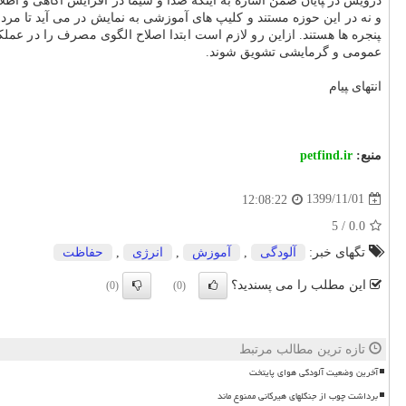
درویش در ‍‍پایان ضمن اشاره به اینکه صدا و سیما در افزایش آگاهی و ا
و نه در این حوزه مستند و کلی‍‍پ های آموزشی به نمایش در می آید تا مر
‍‍پنجره ها هستند. ازاین رو لازم است ابتدا اصلاح الگوی مصرف را در عم
عمومی و گرمایشی تشویق شوند.
انتهای ‍‍پیام
منبع:
petfind.ir
1399/11/01
12:08:22
5
/
0.0
تگهای خبر:
آلودگی
,
آموزش
,
انرژی
,
حفاظت
این مطلب را می پسندید؟
(0)
(0)
تازه ترین مطالب مرتبط
آخرین وضعیت آلودگی هوای پایتخت
برداشت چوب از جنگلهای هیرکانی ممنوع ماند