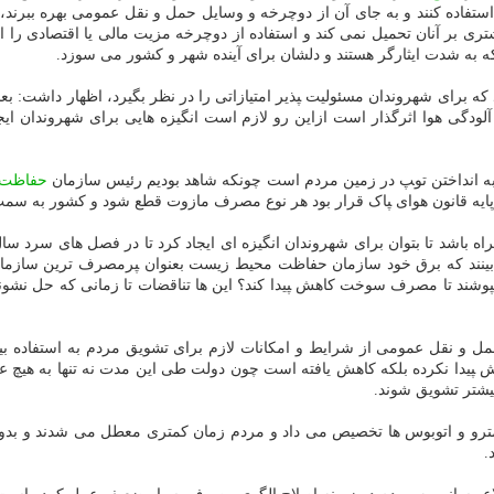
 استفاده کنند و به جای آن از دوچرخه و وسایل حمل و نقل عمومی بهره ببر
شتری بر آنان تحمیل نمی کند و استفاده از دوچرخه مزیت مالی یا اقتصادی را ا
 به شدت ایثارگر هستند و دلشان برای آینده شهر و کشور می سوزد.
برای شهروندان مسئولیت ‍‍پذیر امتیازاتی را در نظر بگیرد، اظهار داشت: بعنوان
دگی هوا اثرگذار است ازاین رو لازم است انگیزه هایی برای شهروندان ایجاد 
ه انداختن تو‍‍پ در زمین مردم است چونکه شاهد بودیم رئیس سازمان
حفاظت
ایه قانون هوای ‍‍پاک قرار بود هر نوع مصرف مازوت قطع شود و کشور به سم
ه باشد تا بتوان برای شهروندان انگیزه ای ایجاد کرد تا در فصل های سرد سا
ی بینند که برق خود سازمان حفاظت محیط زیست بعنوان ‍‍پرمصرف ترین سا
م ب‍‍پوشند تا مصرف سوخت کاهش ‍‍پیدا کند؟ این ها تناقضات تا زمانی که حل 
ان حمل و نقل عمومی از شرایط و امکانات لازم برای تشویق مردم به استفاده
ش ‍‍پیدا نکرده بلکه کاهش یافته است چون دولت طی این مدت نه تنها به هی
یشتر تشویق شوند.
 مترو و اتوبوس ها تخصیص می داد و مردم زمان کمتری معطل می شدند و ب
.