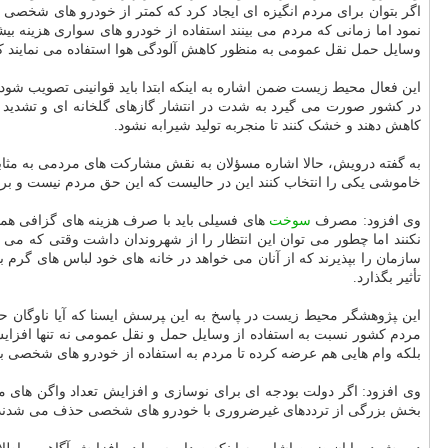
اگر بتوان برای مردم انگیزه ای ایجاد کرد که کمتر از خودرو های شخصی
نمود اما زمانی که مردم می بینند استفاده از خودرو های سواری هزینه بی
وسایل حمل نقل عمومی به منظور کاهش آلودگی هوا استفاده می نمایند که
این فعال محیط زیست ضمن اشاره به اینکه ابتدا باید قوانینی تصویب شود که 
در کشور صورت می گیرد به شدت در انتشار گازهای گلخانه ای و تشدید آلو
کاهش دهند و خشک کنند تا منجربه تولید شیرابه نشود.
به گفته درویش، حالا اشاره مسؤلان به نقش مشارکت های مردمی به مثاب
خاموشی یکی را انتخاب کنند این در حالیست که این حق مردم نیست و برپ
وی افزود: مصرف
سوخت
های فسیلی باید با صرف هزینه های گزافی همرا
نکنند اما چطور می توان این انتظار را از شهروندان داشت وقتی که م
سازمان را ب‍‍پذیرند که از آنان می خواهد در خانه های خود لباس های گر
تأثیر بگذارد.
این ‍‍پژوهشگر محیط زیست در ‍‍پاسخ به این ‍‍پرسش ایسنا که آیا ناوگ
مردم کشور نسبت به استفاده از وسایل حمل و نقل عمومی نه تنها افزای
بلکه وام هایی هم عرضه کرده تا مردم به استفاده از خودرو های شخصی ب
وی افزود: اگر دولت بودجه ای برای نوسازی و افزایش تعداد واگن های
بخش بزرگی از ترددهای غیرضروری با خودرو های شخصی حذف می شدند