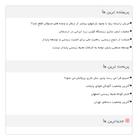
پربیننده ترین ها
جریان زاینده رود با وجود بارشهای بیشتر از نرمال و وعده های مسؤلان قطع شد!!
عملیات ایمن سازی زیستگاه گوزن زرد ایرانی در ارسنجان
صیانت از تنوع زیستی، راهبرد ملی برای امنیت زیستی و توسعه پایدار
توسعه صنعتی بدون توجه به الزامات محیط زیستی پایدار نیست
پربحث ترین ها
النینو فرا می رسد پاییز سال جاری پرچالش می شود؟
آخرین وضعیت آلودگی هوای پایتخت
اخبار کوتاه محیط زیستی اصفهان
آخرین وضعیت سدهای تهران
جدیدترین ها