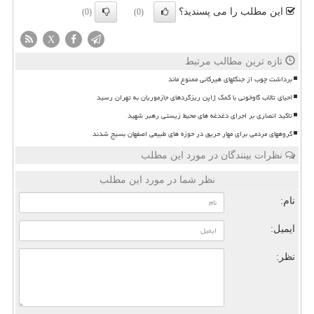
این مطلب را می پسندید؟
(0)
(0)
X
تازه ترین مطالب مرتبط
برداشت چوب از جنگلهای هیرکانی ممنوع ماند
احیای تالاب گاوخونی با کمک ژاپن ریزگردهای جازموریان به تهران رسید
تاکید انصاری بر اجرای دغدغه های محیط زیستی رهبر شهید
گروههای مردمی برای مهار حریق در حوزه های طبیعی اصفهان بسیج شدند
نظرات بینندگان در مورد این مطلب
نظر شما در مورد این مطلب
نام:
ایمیل:
نظر: