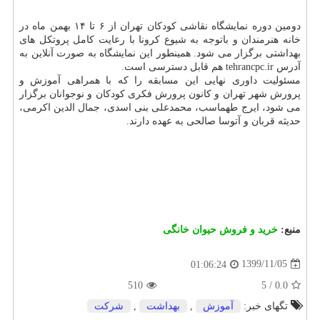
دومین دوره نمایشگاه نقاشی کودکان تهران از ۶ تا ۱۴ بهمن ماه در
خانه هنرمندان و باتوجه به شیوع کرونا با رعایت کامل پروتکل های
بهداشتی برگزار می شود. همینطور این نمایشگاه به صورت آنلاین به
آدرس tehrancpc.ir هم قابل دسترسی است.
مسئولیت داوری نهایی این مسابقه را که با همراهی آموزش و
پرورش شهر تهران و کانون پرورش فکری کودکان و نوجوانان برگزار
می شود، ایرج طهماسب، محمدعلی بنی اسدی، جمال الدین اکرمی،
حدیثه قربان و آتوسا صالحی به عهده دارند.
منبع:
خرید و فروش حیوان خانگی
1399/11/05
01:06:24
510
5
/
0.0
تگهای خبر:
آموزش
,
بهداشت
,
شركت