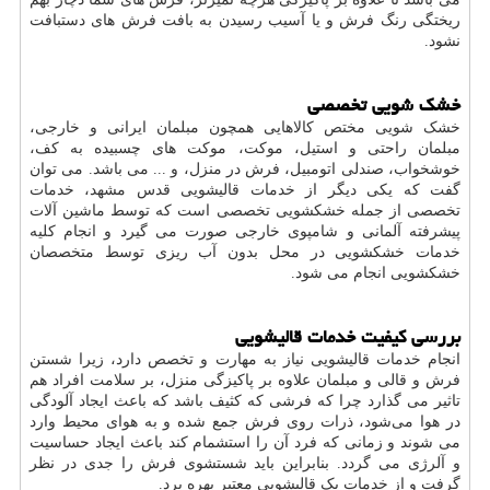
ریختگی رنگ فرش و یا آسیب رسیدن به بافت فرش های دستبافت
نشود.
خشک شویی تخصصی
خشک شویی مختص کالاهایی همچون مبلمان ایرانی و خارجی،
مبلمان راحتی و استیل، موکت، موکت های چسبیده به کف،
خوشخواب، صندلی اتومبیل، فرش در منزل، و ... می باشد. می توان
گفت که یکی دیگر از خدمات قالیشویی قدس مشهد، خدمات
تخصصی از جمله خشکشویی تخصصی است که توسط ماشین آلات
پیشرفته آلمانی و شامپوی خارجی صورت می گیرد و انجام کلیه
خدمات خشکشویی در محل بدون آب ریزی توسط متخصصان
خشکشویی انجام می شود.
بررسی کیفیت خدمات قالیشویی
انجام خدمات قالیشویی نیاز به مهارت و تخصص دارد، زیرا شستن
فرش و قالی و مبلمان علاوه بر پاکیزگی منزل، بر سلامت افراد هم
تاثیر می گذارد چرا که فرشی که کثیف باشد که باعث ایجاد آلودگی
در هوا می‌شود، ذرات روی فرش جمع شده و به هوای محیط وارد
می شوند و زمانی که فرد آن را استشمام کند باعث ایجاد حساسیت‌
و آلرژی می گردد. بنابراین باید شستشوی فرش را جدی در نظر
گرفت و از خدمات یک قالیشویی معتبر بهره برد.