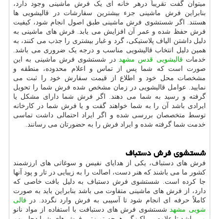
میتوان گفت تقریباً درهر خانه ای یک فرش ماشینی وجود دارد،
بنابراین فرش ماشینی جزء بیشترین سفارشات در قالیشویی ها
هستند. اگر شستشوی فرش ماشینی طبق اصول انجام شود، کیفیت
فرش حفظ شده و عمر آن افزایش می یابد. فرش های ماشینی به
دلیل داشتن الیاف پلاستیکی، گرد و غبار بیشتری را جذب می کنند، به
همین دلیل انتخاب قالیشویی مناسب و درجه یک ضروری می باشد.
خدمات
قالیشویی قدس مشهد
در شستشوی فرش ماشینی به این
صورت است که شما پس از تماس و اعلام محدوده، منطقه و
مشخصات محل خود و اطلاع از قیمت سفارش خود را ثبت می
نمایید. عوامل قالیشویی در زمان مشخص شده فرش شما را تحویل
گرفته و رسید به شما می دهند. اگر فرش شما دارای مشکل یا
ایرادی باشد آن را به شما خواهند گفت و یا فرش شما در کارخانه
توسط متخصصان بررسی شده و اگر ایراد احتمالی داشت تماسی
خدمت شما گرفته شده و ایراد فرش را به حضورتان می رسانند.
شستشوی فرش دستباف
فرش های دستباف، یکی از هدایای نفیس و سوغاتی های ارزشمند
کشور ما می باشند که هنر دست، اصالت را به زیبایی در تار و پود آنها
جا کرده است. شستشوی فرش دستباف به دلیل بافت خاصی که
دارد، از فرش های ماشینی متفاوت می باشد بنابراین باید به صورت
کاملاً حرفه ای انجام شود تا آسیبی به فرش وارد نگردد. در
قالی
شویی مشهد
شستشوی فرش های دستبافت با استفاده از مواد نانو
می باشد تا علاوه بر پاکیزگی هرچه تمیزتر، فرش های شما دچار بهم