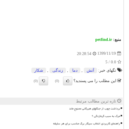
منبع:
petfind.ir
1399/11/19
20:28:54
5
/
0.0
تگهای خبر:
آتش
,
دما
,
زندگی
,
شكار
این مطلب را می پسندید؟
(0)
(0)
تازه ترین مطالب مرتبط
برداشت چوب از جنگلهای هیرکانی ممنوع ماند
مرگ به سبب گرمازدگی ؟
راهنمای کاربردی انتخاب سیگار برگ مناسب برای هر سلیقه