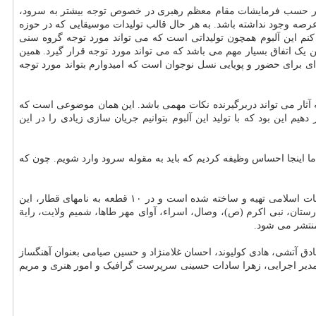
اخیر حسب فرمایشات مقام معظم رهبری در خصوص توجه بیشتر به سرود،
رصه وجود نداشته باشد. به هر حال قالب تولیدات موسیقایی که در حوزه
نم این آلبوم همچون تولیداتی است که می تواند مورد توجه گروه سنی
 یک اتفاق بسیار مهم می باشد که می تواند مورد توجه قرار گیرد. همین
ی برای حضور و پویایی نسل نوجوان است که امیدوارم بتواند مورد توجه
نه آثار می تواند دربرگیرنده نکات مهمی باشد. این همان موضوعی است که
یم این بود که با تولید این آلبوم بتوانیم جریان سازی زیادی را در این
ما اینجا احساس وظیفه کردیم که باید به مقوله سرود وارد شویم. چون که
آلبوم سرود «تا قله» که به همت دفتر موسیقی و سرود سازمان صداوسیما جمهوری اسلامی ایران و مرکز رسانه ای و عملیات های ویژه سازمان تبلیغات اسلامی تهیه و ساخته شده است و در ۱۰ قطعه به نامهای قطار، این
ارستان، نبی اکرم (ص)، وصال، اسراء، آوای مهر طاها، شمیم ولایت، رایة
نتشر می شود.
ق آتشی، هادی کولیوند، احسان غلامنژاد و حسین صیامی بعنوان آهنگساز
 مدیر اجرایی، زهرا سادات حسینی سرپرست گرافیک و امور هنری و مریم