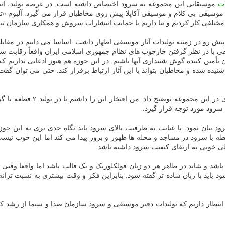
ت
موسیقایی این مجموعه به سرود اختصاص داشته است. در عرصه تولید، انتشا
م، موسیقی بی کلام و موسیقی آکاپلا پیش روی مخاطبان قرار می گیرد. آلبوم 
 مختلفی کار کردیم و بنا داریم با حمایت انتشارات سروش و همکاری سازمان تب
رو در زمینه تولیدات آثار موسیقی اظهار داشت: اساسا می دانیم در مقابله ب
 با در نظر گرفتن چارچوب های نظام جمهوری اسلامی ایران واقعاً رقابت سخ
 تأمین کننده گوش شنیداری آنها باشیم. در این حوزه هم هنوز ادعایی نداریم
ده شده و مخاطبان بتواند با این آثار ارتباط برقرار کند. حتی می توان گف
امید رهبران از آهنگسازان و ت
رود مورد توجه قرار گیرد.
 بیان نمود: با عنایت به ظرفیت بالای سرود باید نگاه جدی تری به این حو
با سرود در مساجد و محله ها ظهور و بروز پیدا می کند اما این خوب نیست 
 خوبی به ارتقای کیفیت سرود داشته باشد.
اشد و شاید در ظاهر هر دو زبان فولکلوریک و یک قالب باشد اما واقعا وقت
ید با زبان ساده تر گفته شود. بنابراین فکر و وقت بیشتری به نسبت ترانه ا
ظار داریم که تولیدات دفتر موسیقی و سرود سازمان صدا و سیما از رشد کمی و