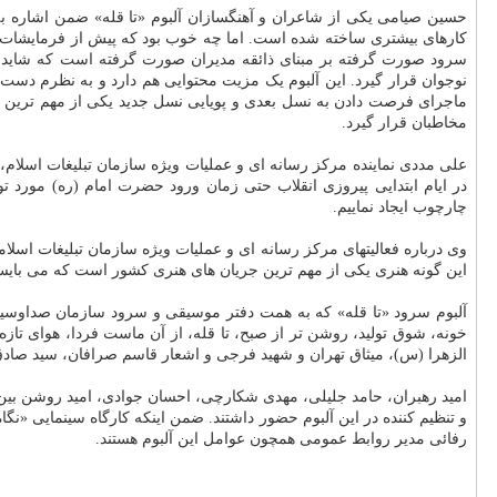
حسین صیامی یکی از شاعران و آهنگسازان آلبوم «تا قله» ضمن اشاره 
کارهای بیشتری ساخته شده است. اما چه خوب بود که پیش از فرمایشات ای
سرود صورت گرفته بر مبنای ذائقه مدیران صورت گرفته است که شاید خو
نوجوان قرار گیرد. این آلبوم یک مزیت محتوایی هم دارد و به نظرم دست 
ماجرای فرصت دادن به نسل بعدی و پویایی نسل جدید یکی از مهم ترین نک
مخاطبان قرار گیرد.
علی مددی نماینده مرکز رسانه ای و عملیات ویژه سازمان تبلیغات اسلام، 
در ایام ابتدایی پیروزی انقلاب حتی زمان ورود حضرت امام (ره) مورد توجه
چارچوب ایجاد نماییم.
وی درباره فعالیتهای مرکز رسانه ای و عملیات ویژه سازمان تبلیغات اسلا
این گونه هنری یکی از مهم ترین جریان های هنری کشور است که می بای
خونه، شوق تولید، روشن تر از صبح، تا قله، از آن ماست فردا، هوای تازه
الزهرا (س)، میثاق تهران و شهید فرجی و اشعار قاسم صرافان، سید صا
امید رهبران، حامد جلیلی، مهدی شکارچی، احسان جوادی، امید روشن بین،
و تنظیم کننده در این آلبوم حضور داشتند. ضمن اینکه کارگاه سینمایی
رفائی مدیر روابط عمومی همچون عوامل این آلبوم هستند.