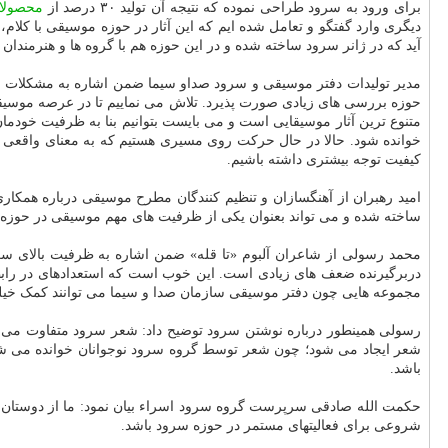
برای ورود به سرود طراحی نموده که نتیجه آن تولید ۳۰ درصد از
محصولا
دیگری وارد گفتگو و تعامل شده ایم که این آثار در حوزه موسیقی با کلا
آید که در ژانر سرود ساخته شده و در این حوزه هم با گروه ها و هنرمندان
مدیر تولیدات دفتر موسیقی و سرود صداو سیما ضمن اشاره به مشکلات پیش 
حوزه بررسی های زیادی صورت پذیرد. تلاش می نماییم تا در عرصه موسیقی
متنوع ترین آثار موسیقایی است و می بایست بتوانیم بنا به ظرفیت خودمان
خوانده شود. حالا در حال حرکت روی مسیری هستیم که به معنای واقعی شنی
کیفیت توجه بیشتری داشته باشیم.
ساخته شده و می تواند بعنوان یکی از ظرفیت های مهم موسیقی در حوزه س
محمد رسولی از شاعران آلبوم «تا قله» ضمن اشاره به ظرفیت بالای سرود
دربرگیرنده ضعف های زیادی است. این خوب است که استعدادهای در رابطه 
مجموعه هایی چون دفتر موسیقی سازمان صدا و سیما می توانند کمک خیلی
رسولی همینطور درباره نوشتن سرود توضیح داد: شعر سرود متفاوت می ب
شعر ایجاد می شود؛ چون شعر توسط گروه سرود نوجوانان خوانده می شود با
باشد.
حکمت الله صادقی سرپرست گروه سرود اسراء بیان نمود: ما از دوستان انت
شروعی برای فعالیتهای مستمر در حوزه سرود باشد.