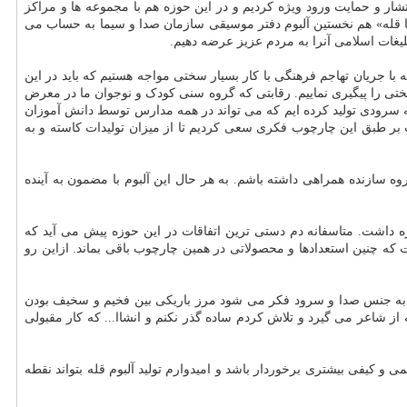
ر و حمایت ورود ویژه کردیم و در این حوزه هم با مجموعه ها و مراکز
«تا قله» هم نخستین آلبوم دفتر موسیقی سازمان صدا و سیما به حساب می
لیغات اسلامی آنرا به مردم عزیز عرضه دهیم.
ا جریان تهاجم فرهنگی با کار بسیار سختی مواجه هستیم که باید در این
تی را پیگیری نماییم. رقابتی که گروه سنی کودک و نوجوان ما در معرض
 که سرودی تولید کرده ایم که می تواند در همه مدارس توسط دانش آموزان
ت بر طبق این چارچوب فکری سعی کردیم تا از میزان تولیدات کاسته و به
نظیم کنندگان مطرح موسیقی درباره همکاری در این مجموعه توضیح داد: من افتخار این را داشتم تا در تولید ۲ قطعه با گروه سازنده همراهی داشته باشم. به هر حال این آلبوم با مضمون به آینده
زه داشت. متاسفانه دم دستی ترین اتفاقات در این حوزه پیش می آید که
که چنین استعدادها و محصولاتی در همین چارچوب باقی بماند. ازاین رو
ی به جنس صدا و سرود فکر می شود مرز باریکی بین فخیم و سخیف بودن
ز شاعر می گیرد و تلاش کردم ساده گذر نکنم و انشاا... که کار مقبولی
 کیفی بیشتری برخوردار باشد و امیدوارم تولید آلبوم قله بتواند نقطه