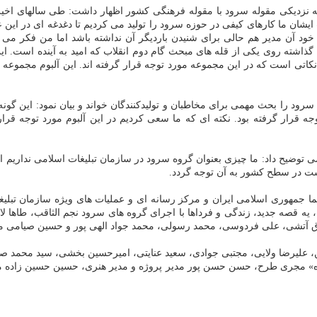
به نزدیکی مقوله سرود با مقوله فرهنگی کشور اظهار داشت: طی سالهای 
شان ما کارهای کیفی در حوزه سرود را تولید می کردیم تا دغدغه ای در این ع
د آن مدیر هم حالی برای شنیدن باردیگر آن نداشته باشد اما من فکر می ک
گذاشته روی یکی از قله های مبحث گام دوم انقلاب که امید به آینده است. این
اتی است که در این مجموعه مورد توجه قرار گرفته اند. این آلبوم مجموعه ا
سرود را بحث مهمی برای مخاطبان و تولیدکنندگان خواند و بیان نمود: این گو
 قرار گرفته بود. نکته ای که ما سعی کردیم در این آلبوم مورد توجه قرار ده
می توضیح داد: ما چیزی بعنوان گروه سرود در سازمان تبلیغات اسلامی نداریم ا
ست در سطح کشور به آن توجه گردد.
، یه قصه جدید، زندگی و فرداها با اجرای گروه های سرود نجم الثاقب، طاها ل
دق آتشی، علی فردوسی، محمد رسولی، محمد جواد الهی پور و حسین صیامی م
 علیرضا ولایی، مجتبی جوادی، سعید عنایتی، امیرحسین بخشی، سید محمد صاد
 «نگاه» مجری طرح، حسن حسن پور مدیر پروژه و مدیر هنری، حسین حسین زاده