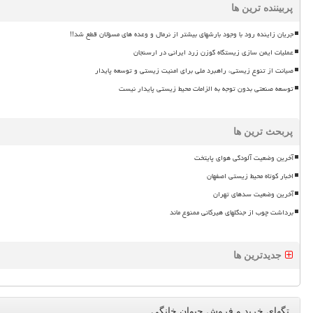
پربیننده ترین ها
جریان زاینده رود با وجود بارشهای بیشتر از نرمال و وعده های مسؤلان قطع شد!!
عملیات ایمن سازی زیستگاه گوزن زرد ایرانی در ارسنجان
صیانت از تنوع زیستی، راهبرد ملی برای امنیت زیستی و توسعه پایدار
توسعه صنعتی بدون توجه به الزامات محیط زیستی پایدار نیست
پربحث ترین ها
آخرین وضعیت آلودگی هوای پایتخت
اخبار کوتاه محیط زیستی اصفهان
آخرین وضعیت سدهای تهران
برداشت چوب از جنگلهای هیرکانی ممنوع ماند
جدیدترین ها
تگهای خرید و فروش حیوان خانگی