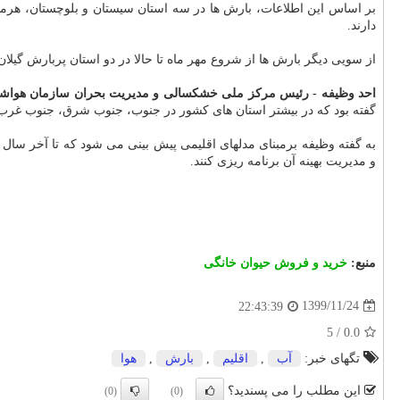
دارند.
از سویی دیگر بارش ها از شروع مهر ماه تا حالا در دو استان پربارش گیلان و مازندران نیز به ترتیب حدود ۱۷.۵ درصد و ۲۳
احد وظیفه - رئیس مرکز ملی خشکسالی و مدیریت بحران سازمان هواشناس
گفته بود که در بیشتر استان های کشور در جنوب، جنوب شرق، جنوب غر
به گفته وظیفه برمبنای مدلهای اقلیمی پیش بینی می شود که تا آخر سا
و مدیریت بهینه آن برنامه ریزی کنند.
منبع:
خرید و فروش حیوان خانگی
1399/11/24
22:43:39
5
/
0.0
تگهای خبر:
آب
,
اقلیم
,
بارش
,
هوا
این مطلب را می پسندید؟
(0)
(0)