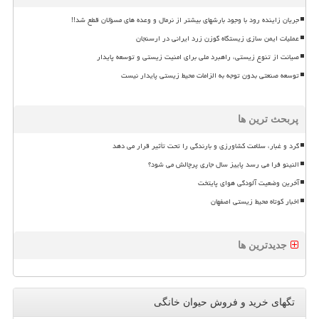
جریان زاینده رود با وجود بارشهای بیشتر از نرمال و وعده های مسؤلان قطع شد!!
عملیات ایمن سازی زیستگاه گوزن زرد ایرانی در ارسنجان
صیانت از تنوع زیستی، راهبرد ملی برای امنیت زیستی و توسعه پایدار
توسعه صنعتی بدون توجه به الزامات محیط زیستی پایدار نیست
پربحث ترین ها
گرد و غبار، سلامت کشاورزی و بارندگی را تحت تأثیر قرار می دهد
النینو فرا می رسد پاییز سال جاری پرچالش می شود؟
آخرین وضعیت آلودگی هوای پایتخت
اخبار کوتاه محیط زیستی اصفهان
جدیدترین ها
تگهای خرید و فروش حیوان خانگی