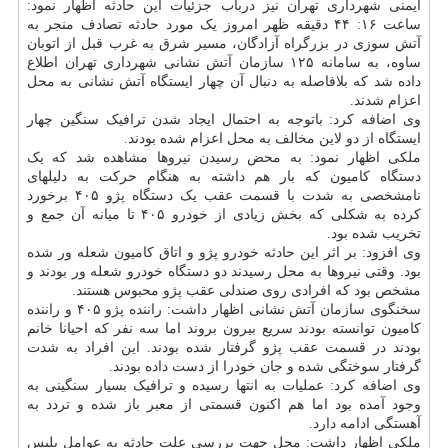
ایمنی شهرداری تهران نیز درباب جزئیات این حادثه اظهار نمود:
ساعت ۱۶: ۴۴ دقیقه ظهر امروز یک مورد حادثه تصادف منجر به
آتش سوزی در بزرگراه آزادگان، مسیر شرق به غرب قبل از اتوبان
ساوه، به سامانه ۱۲۵ سازمان آتش نشانی شهرداری تهران اطلاع
داده شد که بلافاصله به دنبال آن چهار ایستگاه آتش نشانی به محل
اعزام شدند.
وی اضافه کرد: باتوجه به احتمال ایجاد شدن ترافیک سنگین چهار
ایستگاه از دو لاین مخالف به محل اعزام شده بودند.
ملکی اظهار نمود: به محض رسیدن نیروها مشاهده شد که یک
دستگاه کامیون که بار هم داشته به هنگام حرکت به دلیلهای
نامشخصی به شدت با قسمت عقب یک دستگاه پژو ۴۰۵ برخورد
کرده به شکلی که بخش زیادی از خودرو ۴۰۵ تا میانه آن جمع و
تخریب شده بود.
وی افزود: بر اثر این حادثه خودرو پژو و اتاق کامیون شعله ور شده
بود. وقتی نیروها به محل رسیدند دو دستگاه خودرو شعله ور بودند و
مشخص بود که افرادی روی صندلی عقب پژو محبوس هستند.
سخنگوی سازمان آتش نشانی اظهار داشت: راننده پژو ۴۰۵ و راننده
کامیون توانسته بودند سریع بیرون بروند اما سه نفر که احیانا خانم
بودند در قسمت عقب پژو گرفتار شده بودند. این افراد به شدت
گرفتار سوختگی شده و جان خودرا از دست داده بودند.
وی اضافه کرد: عملیات به انتها رسیده و ترافیک بسیار سنگینی به
وجود آمده بود اما هم اکنون قسمتی از معبر باز شده و تردد به
آهستگی ادامه دارد.
ملکی اظهار داشت: محل جهت بررسی علت حادثه به عوامل پلیس