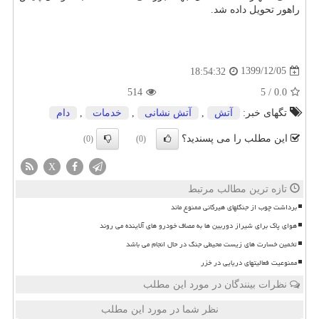
راهور تحویل داده شد.
1399/12/05
18:54:32
514
5
/
0.0
تگهای خبر:
آتش
,
آتش نشانی
,
خدمات
,
دام
این مطلب را می پسندید؟
(0)
(0)
X
تازه ترین مطالب مرتبط
برداشت چوب از جنگلهای هیرکانی ممنوع ماند
هوای پاک برای شیراز دوربین ها به مصاف خودرو های آلاینده می روند
تخمین خسارت های زیست محیطی جنگ در حال انجام می باشد
ممنوعیت فعالیتهای دریایی در خزر
نظرات بینندگان در مورد این مطلب
نظر شما در مورد این مطلب