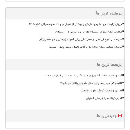
پربیننده ترین ها
جریان زاینده رود با وجود بارشهای بیشتر از نرمال و وعده های مسؤلان قطع شد!!
عملیات ایمن سازی زیستگاه گوزن زرد ایرانی در ارسنجان
صیانت از تنوع زیستی، راهبرد ملی برای امنیت زیستی و توسعه پایدار
توسعه صنعتی بدون توجه به الزامات محیط زیستی پایدار نیست
پربحث ترین ها
گرد و غبار، سلامت کشاورزی و بارندگی را تحت تأثیر قرار می دهد
النینو فرا می رسد پاییز سال جاری پرچالش می شود؟
آخرین وضعیت آلودگی هوای پایتخت
اخبار کوتاه محیط زیستی اصفهان
جدیدترین ها