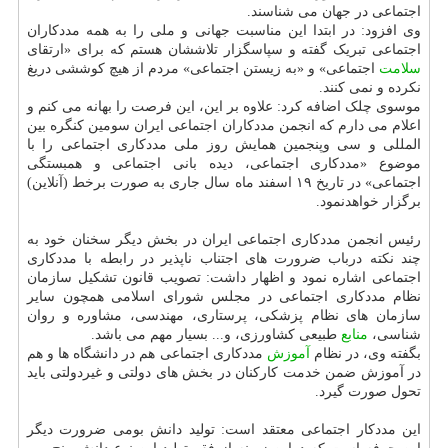
اجتماعی در جهان می شناسند.
وی افزود: در ابتدا این مناسبت جهانی و ملی را به همه مددکاران
اجتماعی تبریک گفته و سپاسگزار تلاششان هستم که برای «ارتقای
سلامت
اجتماعی» و «به زیستن اجتماعی» مردم از هیچ کوششی دریغ
نکرده و نمی کنند.
موسوی چلک اضافه کرد: علاوه بر این، این فرصت را بهانه می کنم و
اعلام می دارم که انجمن مددکاران اجتماعی ایران سومین کنگره بین
المللی و سی وپنجمین همایش روز ملی مددکاری اجتماعی را با
موضوع «مددکاری اجتماعی، دیده بانی اجتماعی و همبستگی
اجتماعی» در تاریخ ۱۹ اسفند ماه سال جاری به صورت برخط (آنلاین)
برگزار خواهدنمود.
رئیس انجمن مددکاری اجتماعی ایران در بخش دیگر سخنان خود به
چند نکته درباب ضرورت های اجتناب ناپذیر در رابطه با مددکاری
اجتماعی اشاره نمود و اظهار داشت: تصویب قانون تشکیل سازمان
نظام مددکاری اجتماعی در مجلس شورای اسلامی همچون سایر
سازمان های نظام پزشکی، پرستاری، مهندسی، مشاوره و روان
شناسی،
منابع
طبیعی کشاورزی، و... بسیار مهم می باشد.
بگفته وی، در نظام
آموزش
مددکاری اجتماعی هم در دانشگاه ها و هم
در آموزش ضمن خدمت کارکنان در بخش های دولتی و غیردولتی باید
تحول صورت گیرد.
این مددکار اجتماعی معتقد است: تولید دانش بومی ضرورت دیگر