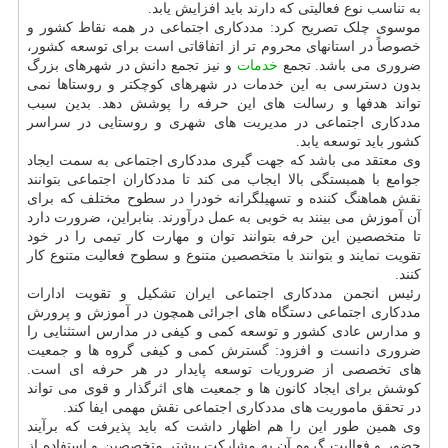
به تناسب نوع فعالیتی که دارند باید افزایش یابد.
موسوی چلک تصریح کرد: مددکاری اجتماعی در همه نقاط کشور و
خصوصاً در استانهای محروم تر از اتفاقاتی است برای توسعه کشور،
ضروری می باشد. تجمع
خدمات
و نیز تجمع دانش در شهرهای بزرگ
بدون دسترسی به این خدمات در شهرهای کوچکتر و روستاها نمی
تواند هدفها و رسالت های این حرفه را پوشش دهد. بدین سبب
مددکاری اجتماعی در مدیریت های شهری و روستایی در سراسر
کشور باید توسعه یابد.
وی معتقد می باشد که جهت گیری مددکاری اجتماعی به سمت ایجاد
جوامع با همبستگی بالا ایجاب می کند تا مددکاران اجتماعی بتوانند
نقش هماهنگ کننده و تسهیلگرانه خودرا در سطوح مختلف که برای
آن آموزش می بینند به خوبی به عمل درآورند. بنابراین، ضرورت دارد
تا متخصصین این حرفه بتوانند توان و مهارت کار تیمی را در خود
تقویت نمایند و بتوانند با متخصصین متنوع و سطوح فعالیت متنوع کار
کنند.
رئیس انجمن مددکاری اجتماعی ایران تشکیل و تقویت ادارات
مددکاری اجتماعی دستگاه های اجرائی همچون در آموزش و پرورش
و مدارس عادی کشور و توسعه کمی و کیفی در مدارس استثنایی را
ضروری دانست و افزود: گسترش کمی و کیفی گروه ها و جمعیت
های تخصصی از ضروریات توسعه پایدار در هر حرفه ای است.
کوشش برای ایجاد کانون ها و جمعیت های اثرگذار و قوی می تواند
در تحقق ماموریت های مددکاری اجتماعی نقش مهمی ایفا کند.
وی همین طور این را هم اظهار داشت که باید پذیرفت که برآیند
حضور و فعالیت گروه آن به مشارکت بیشتر متخصصین و استفاده از