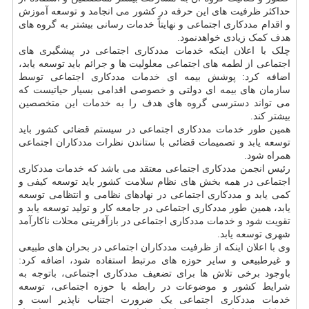
حداکثر ظرفیت های این حرفه در کشور می انجامد و توسعه آموزش
و اقدام مددکاری اجتماعی و نهایتاً خدمات رسانی بیشتر به گروه های
هدف کمک زیادی خواهدنمود.
چلک با اعلان اینکه خدمات مددکاری اجتماعی در پیشگیری های
اجتماعی از لطمه های اجتماعی معلولیت ها و جرائم باید توسعه یابد،
اضافه کرد: پوشش بیمه ای خدمات مددکاری اجتماعی توسط
سازمان های بیمه ای دولتی و خصوصی اقدامی بسیار حیاتیست که
می تواند دسترسی گروه های هدف را به خدمات این متخصصین
بیشتر کند.
همین طور خدمات مددکاری اجتماعی در سیستم قضائی کشور باید
توسعه یابد و تصمیمات قضائی با ستاندن نظرات مددکاران اجتماعی
همراه شود.
رئیس انجمن مددکاری اجتماعی معتقد می باشد که خدمات مددکاری
اجتماعی در همه بخش های نظام سلامت کشور باید توسعه کیفی و
کمی یابد و مددکاری اجتماعی در نهادهای نظامی و انتظامی توسعه
یابد، همین طور مددکاری اجتماعی در جامعه کار و تولید توسعه یابد و
تقویت شود و خدمات مددکاری اجتماعی در بازآفرینی محلات ناکارآمد
شهری توسعه یابد.
وی با اعلان اینکه از ظرفیت مددکاران اجتماعی در بحران های طبیعی
و غیرطبیعی و سایر حوزه های مرتبط استفاده شود، اضافه کرد:
باوجود برخی تلاش ها برای تضعیف مددکاری اجتماعی، باتوجه به
شرایط کشور و موضوعات در رابطه با حوزه اجتماعی، توسعه
خدمات مددکاری اجتماعی یک ضرورت اجتناب ناپذیر است و