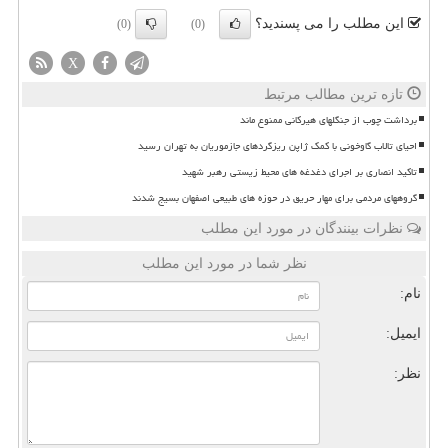
این مطلب را می پسندید؟
(0)
(0)
X
تازه ترین مطالب مرتبط
برداشت چوب از جنگلهای هیرکانی ممنوع ماند
احیای تالاب گاوخونی با کمک ژاپن ریزگردهای جازموریان به تهران رسید
تاکید انصاری بر اجرای دغدغه های محیط زیستی رهبر شهید
گروههای مردمی برای مهار حریق در حوزه های طبیعی اصفهان بسیج شدند
نظرات بینندگان در مورد این مطلب
نظر شما در مورد این مطلب
نام:
ایمیل:
نظر: