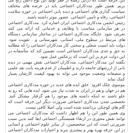
این حرفه است که دراین زمینه از فقر تولید این نوع دانش رنج می
بریم. همین طور مددکاران اجتماعی باید در عرصه های مختلف
سیاست گذاری های اجتماعی و دیده بانی اجتماعی در حوزه سلامت
اجتماعی، رفاه و تامین اجتماعی. حضور موثر داشته باشند.
رئیس انجمن مددکاری اجتماعی ایران اشاره کرد: مددکاری اجتماعی
در هر سازمانی متناسب با وظایف و خدماتی که ارائه می کنند
تعریف شود. جایگاه مددکاری اجتماعی در ساختار سازمانی دستگاه
های مرتبط در سطوح ملی، استانی، شهرستانی و... تقویت شود.
دولت باید امنیت شغلی و سختی کار مددکاران اجتماعی را که مطالبه
به حق و جدی مددکاران اجتماعی است تضمین کند که متأسفانه در
این دولت عزم بر این است که برعکس عمل شود.
بگفته این مددکار اجتماعی، مددکاران اجتماعی نقش مهمی در دیده
بانی از ارزشهای جامعه دارند و اطمینان از عدم هزینه بابت نقد علمی
و منصفانه وضعیت موجود می تواند به بهبود کیفیت کارشان بسیار
کمک نماید.
موسوی چلک افزود: خلق ایده های جدید در حوزه مددکاری اجتماعی
هم در جهان و هم در ایران به شدت نیاز می شود. ایده هایی که رو به
جلو باشند نه اینکه داشته های موجود را هم گرفتار مشکل کنند.
تخصصی شدن مددکاری اجتماعی ضرورت دیگر این حرفه است که
گام های کوچکی برداشته شده است ولی اصلا کافی نیست.
وی همین طور این را هم اظهار داشت که مددکاران اجتماعی می
توانند نقش محوری در ارتقاء همبستگی اجتماعی ایفا کنند بدین سبب
ضرورتی است که این متخصصین، از سایر علوم اجتماعی و انسانی
در این حرفه بهره بهتر و بیشتری ببرند و اختیارات مددکاران اجتماعی