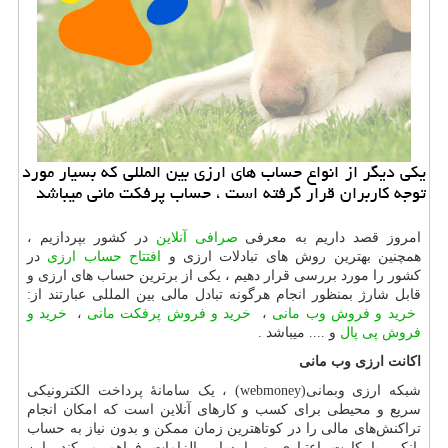
یكی دیگر از انواع حساب های ارزی بین المللی كه بسیار مورد
توجه كاربران قرار گرفته است ، حساب پرفكت مانی میباشد
امروز قصد داریم به معرفی
صرافی آنلاین
در کشور بپردازیم ،
همچنین بهترین روش های تبادلات ارزی و
افتتاح حساب ارزی
در
کشور را مورد بررسی قرار دهیم ، یکی از برترین حساب های ارزی و
قابل شارژ بمنظور انجام هرگونه تبادل مالی بین المللی عبارتند از:
خرید و فروش وب مانی
،
خرید و فروش پرفکت مانی
،
خرید و
فروش پی پال
و .... میباشد .
اکانت ارزی وب مانی
شبکه ارزی وبمانی
(webmoney)
، یک سامانهٔ پرداخت الکترونیکی
سریع و محیطی برای کسب و کارهای آنلاین است که امکان انجام
تراکنش‌های مالی را در کوتاهترین زمان ممکن و بدون نیاز به حساب
بانکی یا کارت اعتباری و یا سایر الزامات فراهم می‌کند. این