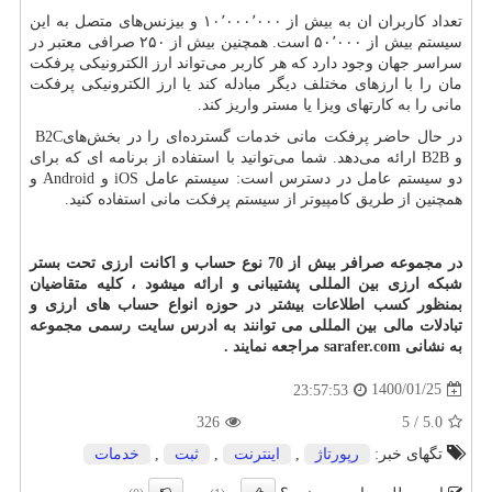
تعداد کاربران ان به بیش از ۱۰٬۰۰۰٬۰۰۰ و بیزنس‌های متصل به این
سیستم بیش از ۵۰٬۰۰۰ است. همچنین بیش از ۲۵۰ صرافی معتبر در
سراسر جهان وجود دارد که هر کاربر می‌تواند ارز الکترونیکی پرفکت
مان را با ارزهای مختلف دیگر مبادله کند یا ارز الکترونیکی پرفکت
مانی را به کارتهای ویزا یا مستر واریز کند.
در حال حاضر پرفکت مانی خدمات گسترده‌ای را در بخش‌های
B2C
و
B2B
ارائه می‌دهد. شما می‌توانید با استفاده از برنامه ای که برای
دو سیستم عامل در دسترس است: سیستم عامل
iOS
و
Android
و
همچنین از طریق کامپیوتر از سیستم پرفکت مانی استفاده کنید.
در مجموعه صرافر بیش از 70 نوع حساب و اکانت ارزی تحت بستر
شبکه ارزی بین المللی پشتیبانی و ارائه میشود ، کلیه متقاضیان
بمنظور کسب اطلاعات بیشتر در حوزه انواع حساب های ارزی و
تبادلات مالی بین المللی می توانند به ادرس سایت رسمی مجموعه
به نشانی
sarafer.com
مراجعه نمایند .
1400/01/25
23:57:53
326
5
/
5.0
تگهای خبر:
رپورتاژ
,
اینترنت
,
ثبت
,
خدمات