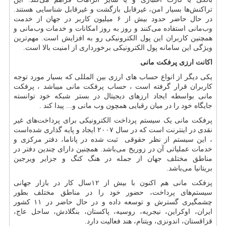
تراکنش‌ها بسیار امن، غیرقابل بازگشت و غیرقابل شناسایی هستند.
در حال حاضر حدود بیش از ۶ میلیون کاربر در جهان از خدمت
وب‌مانی استفاده می‌کنند و روز به روز امکانات و خدمات وب‌مانی و
همچنین کاربران این پول الکترونیکی رو به افزایش است. مهم‌ترین
ویژگی این سامانه پول الکترونیکی برخورداری از امنیت بالا است.
اکانت ارزی پرفکت مانی
یکی دیگر از انواع حساب های ارزی بین المللی که بسیار مورد توجه
کاربران قرار گرفته است ، حساب پرفکت مانی میباشد ، پرفکت
مانی بواسطه ایجاد ارزهای دیجیتال در بستر شبکه خود توانسته
جایگاه خود را در میان رقبایی همچون وب مانی و... پیدا کند .
پرفکت مانی یک سیستم پرداخت الکترونیکی برای پرداخت‌های غیر
نقدی در اینترنت است که در سال ۲۰۰۷ ایجاد و پایه گذاری شده‌است
، این سیستم از نظر حقوقی ثبت شده در پاناما، دفتر مرکزی و
خدمات عملیاتی آن در زوریخ می‌باشد. همچنین دارای چندین دفتر در
مناطق مختلف جهان از جمله در هنگ کنگ و جزایر ویرجین
بریتانیا می‌باشد.
پزفکت مانی هم اکنون با بیش از ۱۲سال کار در بازار جهانی
سیستم‌های پرداخت، حضور خود را در مناطق مختلف بطور
چشمگیری گسترش و توسعه داده و در حال حاضر در ۱۱ کشور
ایران، اوکراین، نیجریه، روسیه، پاکستان، بنگلادش، ساحل عاج،
قزاقستان، اندونزی، ویتنام، هند فعالیت دارد.