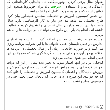
بعنوان مثال برقی كردن موتورسیكلت ها، جابجایی كارخانجاتی كه
آلایندگی دارند و یا استفاده از
سوخت
پاك برای خودروها همچون این
قوانین است كه هنوز به صورت كامل اجرا نشده است.
این عضو كمیسیون آموزش و تحقیقات مجلس همینطور بیان كرد:
طرح تعطیلی یك ماهه مدارس نیاز به كار كارشناسی دارد، سال
هاست با این شیوه مدارس سال تحصیلی را شروع كرده و فعالیت
داشته اند، انجام یك باره این طرح می تواند تمامی برنامه ها را به هم
بریزد.
نماینده مردم رشت در مجلس اضافه كرد: با عنایت به تعطیلی
مدارس در فصل تابستان اغلب خانواده ها با این شرایط برنامه ریزی
می كنند و در صورت جابجایی زمان آغاز سال تحصیلی در برنامه ها
اختلاط بوجود آورده و حتی به مساله گردشگری هم كه معمولا در این
فصل انجام می شود، صدمه می زند.
كوچكی نژاد در انتها اظهار نمود: به نظر بنده پیش از این كه دولت
بخواهد لایحه ای را به مجلس عرضه كند، باید مسئولان آموزش و
پرورش نمایندگان و اعضای كمیسیون آموزش و تحقیقات را قانع كنند
كه چه فوایدی این طرح دارد در حالی كه تابحال چنین بحثی حتی در
كمیسیون مطرح نشده است.
1396/10/16
18:36:14