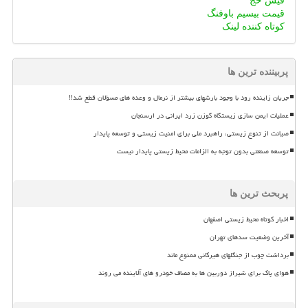
فیش حج
قیمت بیسیم باوفنگ
کوتاه کننده لینک
پربیننده ترین ها
جریان زاینده رود با وجود بارشهای بیشتر از نرمال و وعده های مسؤلان قطع شد!!
عملیات ایمن سازی زیستگاه گوزن زرد ایرانی در ارسنجان
صیانت از تنوع زیستی، راهبرد ملی برای امنیت زیستی و توسعه پایدار
توسعه صنعتی بدون توجه به الزامات محیط زیستی پایدار نیست
پربحث ترین ها
اخبار کوتاه محیط زیستی اصفهان
آخرین وضعیت سدهای تهران
برداشت چوب از جنگلهای هیرکانی ممنوع ماند
هوای پاک برای شیراز دوربین ها به مصاف خودرو های آلاینده می روند