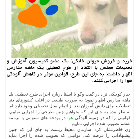
خرید و فروش حیوان خانگی: یك عضو كمیسیون آموزش و
تحقیقات مجلس با انتقاد از طرح تعطیلی یك ماهه مدارس
اظهار داشت: به جای این طرح، قوانین موثر در كاهش آلودگی
هوا را اجرایی كنند.
جبار كوچكی نژاد در گفت وگو با ایسنا درباره اجرای طرح تعطیلی یك
ماهه مدارس اظهار نمود: به صورت طبیعی در اغلب كشورهای دنیا
تعطیلات برای دانش آموزان بعد از اتمام سال تحصیلی وجود دارد اما
به نظر بنده به جای این كه بخواهیم چنین طرحی را اجرایی نماییم،
قوانینی را كه در زمینه آلودگی
هوا
در بودجه های سنواتی یا برنامه
ششم تصویب شده اجرایی نماییم.
وی خاطرنشان كرد: سازمان محیط زیست به جای این كه چنین
پیشنهاداتی را عرضه كند، قوانینی كه تصویب شده را اجرا نماید