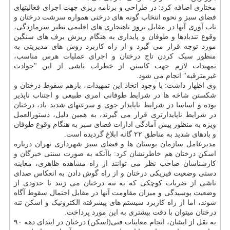
مختاری اضافه کرد: در طراحی و برنامه ریزی جهت اجرای فعالیتهای
فضای سبز و نحوه انتخاب گونه های درختی همواره سرشت درختان و
تاب آوری آنها در مقابل بروز ناهنجاری های اقلیمی نظیر سرمازدگی،
وقوع تندبادها و طوفان و پایداری به هنگام ریزش برف های سنگین
مورد توجه قرار می گیرد و از راه کاربرد روش های مدیریتی به
منظور سبک کردن تاج درختان و اجرای عملیات هرس مناسب،
تمهیدات لازم جهت کاستن از خطرات ناشی از این "حوادث
غیرمترقبه" انجام می شود.
وی اظهار داشت: با وجود اتخاذ این تمهیدات، بازهم سقوط درختان و
شکستن شاخه­ ها در شرایط طوفانی امری طبیعی و اجتناب ناپذیر
بوده و اساسا در شرایط ناپایدار جوی و سرعت­های شدید باد، درختان
در شرایط ناپایدارتری قرار می­ گیرند، به همین دلیل، دستورالعمل
ویژه به منظور پیش آمادگی ادارات فضای سبز به هنگام وقوع طوفان
و بادهای شدید به مناطق ۲۲ گانه ابلاغ گردیده است.
مدیرعامل سازمان بوستان ها و فضای سبز شهرداری تهران درباره
اسکن درختان هم خاطرنشان کرد: باآنکه به صورت سنتی خبرگان و
کارشناسان صاحب نظر می توانند از راه مشاهده ظاهری، معاینه
دستی وضعیت فیزیکی درختان و از راه گوش دادن به انعکاس صدای
ناشی از ضربات کوچکی که به تنه درختان می زنند تا حدودی از
وضعیت پوسیدگی و میزان مقاومت آنها در مقابل احتمال سقوط آگاه
شوند، اما از راه کاربرد سیستم های پیشرفته الکترونیک و اسکن تنه
درختان میتوان با دقت بیشتری به این مورد پرداخت.
به نقل از ایشان، انجام معاینات فنی(اسکن) درختان در ابتدای دهه ۹۰