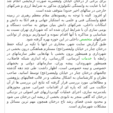
برای برخی از درختان خیابان ولی­عصربه صورت آزمایشی انجام شد
اما با عنایت به وابستگی تکنولوژی مذکور به شرایط ارزی و شرکت­های
خارجی در سال­های اخیر حدودا متوقف شده است.
او افزود: البته با توجه به رهنمودهای مقام معظم رهبری در زمینه
قطع وابستگی فنی و علمی به استکبار جهانی و هم اتکا به دانش و
امکانات داخلی، شرکت­های دانش بنیان موفق به ساخت دستگاه و
بومی سازی آن با شرایط ایران شده اند که شهرداری تهران نسبت به
شناسایی و مذاکره با آنها اقدام نموده و امیدواریم بزودی از توانایی
شرکتهای
متخصص
داخلی در این حوزه بهره گرفته شود.
طبق گزارش سایت شهر، مختاری در انتها با تکیه بر اینکه حفظ
درختان چنار در خیابان ولی­عصر(عج) مستلزم هماهنگی درون بخشی در
شهرداری و همینطور برون بخشی با نهادهایی نظیر سازمانهای در
رابطه با
خدمات
آبرسانی، گازرسانی، راه اندازی شبکه فاضلاب،
همینطور شهروندان، پیشه­ وران، سازمانهای دولتی و بخش­های
خصوصی و نیمه خصوصی است، اظهار داشت: طی چند دهه گذشته
چالش­های درختان چنار در خیابان ولی­عصر(عج) توسط اساتید، صاحب
نظران و کارشناسان به اشکال مختلف و در قالب فعالیتهای پژوهشی
و مطالعاتی مورد بررسی قرار گرفته که نتایج این بررسی ها از آن
حکایت می کند که پاره ای از اقدامات عمرانی، صدور مجوزهای
بلندمرتبه سازی، اجرای عملیات گودبرداری­های غیر اصولی در نزدیکی
درختان که گاهی منجر به نابودی بخشی از ریشه این درختان می شود
و محدود شدن فضای رشد تاج درختان همچون مهم ترین مسائل و
مشکلات شهرسازی است.