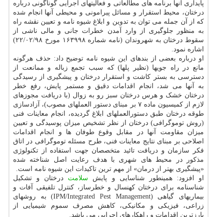
پایداری آنها برنامه های مطالعاتی و فعالیتهای اجرایی گوناگونی درباره
درختان، محیط استقرار و مسائل پیرامونی و محیطی آنها انجام شده
که از آن جمله می­ توان به تدوین و ابلاغ شیوه نامه و تعیین نقشه راه
به منظور جلوگیری از وارد آمدن خطرات جانی و مالی ناشی از
سقوط درختان به شهروندان (نامه شماره ۱۶۳۹۹۸ مورخ ۲۲/۰۲/۹۸)
اشاره نمود.
او درباره بعضی از بندهای این شیوه نامه توضیح داد: حذف هرگونه
مانع در راه جوی­ها (نظیر پل­ها) که سبب تجمع زباله و ممانعت از
دسترسی به بستر کاشت و استقرار درختان و پیشگیری از رسیدگی
به آنها می شد، انجام اقدامات دقیق و مستمر پایش، رفع خطر
درختان خشک و هرس درختان سبز رو به زوال (با دریافت مجوزهای
لازم از کمیسیون ماده ۷ بر مبنای دستور العملهای مصوب)، آزادسازی
طوقه درختان طبق دستورالعملهای ابلاغ گردیده، انجام معاینات فنی
(روش توموگرافی) درختان از نظر تشخیص میزان پوسیدگی و تعیین
میزان مقاومت آنها در مقابل وقوع طوفان ها و انجام اقدامات
اصلاحی بر مبنای نتایج معاینات فنی، طرح مسئله توموگرافی در اتاق
فکر سازمان و دریافت تائید متخصصان جهت استفاده از تکنولوژی
مذکور در محیط های شهری با هدف رعایت اصل شناخته شده
«پیشگیری بهتر از درمان» از مهم ترین تاکیدات این شیوه نامه است.
او افزود: همینطور شناسایی و پایش
سلامت
درختان و تشکیل
شناسنامه برای درختان کهنسال و خطرساز، کنترل تلفیقی آفات و
بیماری­های گیاهی (IPM/Integrated Pest Management) به روش­های
زراعی، فیزیکی و مکانیکی، کاهش مصرف سموم شیمیایی از
بارزترین اقدامات و راهکارهای اجرایی می باشد.