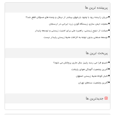
پربیننده ترین ها
جریان زاینده رود با وجود بارشهای بیشتر از نرمال و وعده های مسؤلان قطع شد!!
عملیات ایمن سازی زیستگاه گوزن زرد ایرانی در ارسنجان
صیانت از تنوع زیستی، راهبرد ملی برای امنیت زیستی و توسعه پایدار
توسعه صنعتی بدون توجه به الزامات محیط زیستی پایدار نیست
پربحث ترین ها
النینو فرا می رسد پاییز سال جاری پرچالش می شود؟
آخرین وضعیت آلودگی هوای پایتخت
اخبار کوتاه محیط زیستی اصفهان
آخرین وضعیت سدهای تهران
جدیدترین ها