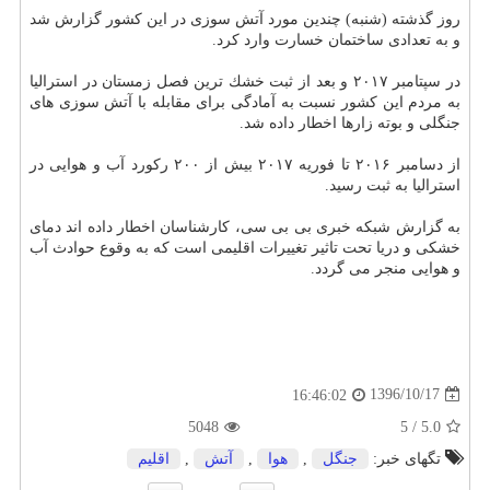
روز گذشته (شنبه) چندین مورد آتش سوزی در این كشور گزارش شد
و به تعدادی ساختمان خسارت وارد كرد.
در سپتامبر ۲۰۱۷ و بعد از ثبت خشك ترین فصل زمستان در استرالیا
به مردم این كشور نسبت به آمادگی برای مقابله با آتش سوزی های
جنگلی و بوته زارها اخطار داده شد.
از دسامبر ۲۰۱۶ تا فوریه ۲۰۱۷ بیش از ۲۰۰ ركورد آب و هوایی در
استرالیا به ثبت رسید.
به گزارش شبكه خبری بی بی سی، كارشناسان اخطار داده اند دمای
خشكی و دریا تحت تاثیر تغییرات اقلیمی است كه به وقوع حوادث آب
و هوایی منجر می گردد.
1396/10/17
16:46:02
5048
5
/
5.0
تگهای خبر:
جنگل
,
هوا
,
آتش
,
اقلیم