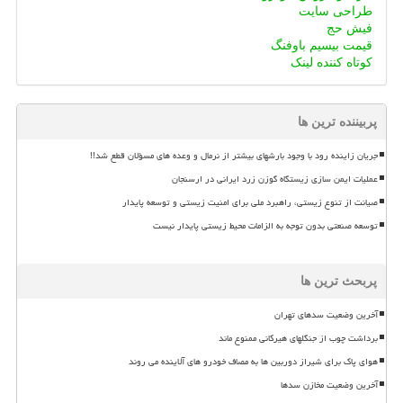
طراحی سایت
فیش حج
قیمت بیسیم باوفنگ
کوتاه کننده لینک
پربیننده ترین ها
جریان زاینده رود با وجود بارشهای بیشتر از نرمال و وعده های مسؤلان قطع شد!!
عملیات ایمن سازی زیستگاه گوزن زرد ایرانی در ارسنجان
صیانت از تنوع زیستی، راهبرد ملی برای امنیت زیستی و توسعه پایدار
توسعه صنعتی بدون توجه به الزامات محیط زیستی پایدار نیست
پربحث ترین ها
آخرین وضعیت سدهای تهران
برداشت چوب از جنگلهای هیرکانی ممنوع ماند
هوای پاک برای شیراز دوربین ها به مصاف خودرو های آلاینده می روند
آخرین وضعیت مخازن سدها