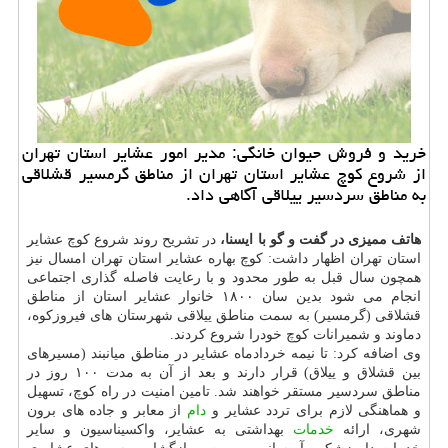
خرید و فروش حیوان خانگی: مدیر امور عشایر استان تهران
از شروع کوچ عشایر استان تهران از مناطق گرمسیر قشلاقی
به مناطق سردسیر ییلاقی آگاهی داد.
هاتف ممیزی در گفت و گو با ایسنا،
در تشریح روند شروع کوچ عشایر
استان تهران اظهار داشت: کوچ بهاره عشایر استان تهران امسال نیز
همچون سال قبل به طور محدود و با رعایت فاصله گذاری اجتماعی
انجام می شود بدین سان ۱۸۰۰ خانوار عشایر استان از مناطق
قشلاقی (گرمسیر) به سمت مناطق ییلاقی شهرستان های فیروزکوه،
دماوند و شمیرانات کوچ خودرا شروع کردند.
وی اضافه کرد: تا نیمه خردادماه عشایر در مناطق میانبند (مسیرهای
بین قشلاق و ییلاق) قرار دارند و بعد از آن به مدت ۱۰۰ روز در
مناطق سردسیر مستقر خواهند شد. تامین امنیت در راه کوچ، تسهیل
و هماهنگی لازم برای تردد عشایر و
دام
از معابر و جاده های برون
شهری، ارائه
خدمات
بهداشتی به عشایر، واکسیناسیون و سایر