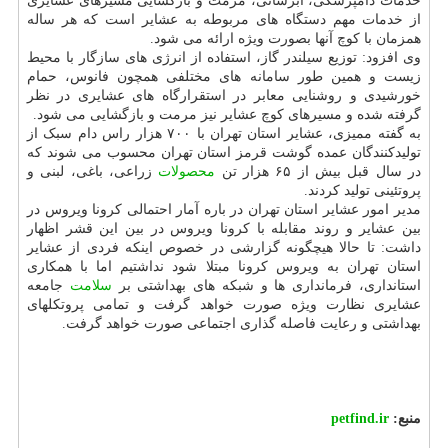
خدمات دامپزشکی، آبرسانی، مرمت و بازگشایی مسیرهای عشایری
از خدمات مهم دستگاه های مربوطه به عشایر است که هر ساله
همزمان با کوچ آنها بصورت ویژه ارائه می شود.
وی افزود: توزیع سیلندر گاز، استفاده از انرژی های سازگار با محیط
زیست و همین طور سامانه های مختلفی همچون فانوس، حمام
خورشیدی و روشنایی معابر در استقرارگاه های عشایری در نظر
گرفته شده و مسیرهای کوچ عشایر نیز مرمت و بازگشایی می شود.
به گفته ممیزی، عشایر استان تهران با ۷۰۰ هزار راس دام سبک از
تولیدکنندگان عمده گوشت قرمز استان تهران محسوب می شوند که
در سال قبل بیش از ۶۵ هزار تن
محصولات
زراعی، باغی، لبنی و
پروتئینی تولید کردند.
مدیر امور عشایر استان تهران در باره آمار احتمالی کرونا ویروس در
بین عشایر و روند مقابله با کرونا ویروس در بین این قشر اظهار
داشت: تا حالا هیچگونه گزارشی در خصوص اینکه فردی از عشایر
استان تهران به ویروس کرونا مبتلا شود نداشتیم اما با همکاری
استانداری، فرمانداری ها و شبکه های بهداشتی بر
سلامت
جامعه
عشایری نظارت ویژه صورت خواهد گرفت و تمامی پروتکلهای
بهداشتی و رعایت فاصله گذاری اجتماعی صورت خواهد گرفت.
منبع:
petfind.ir