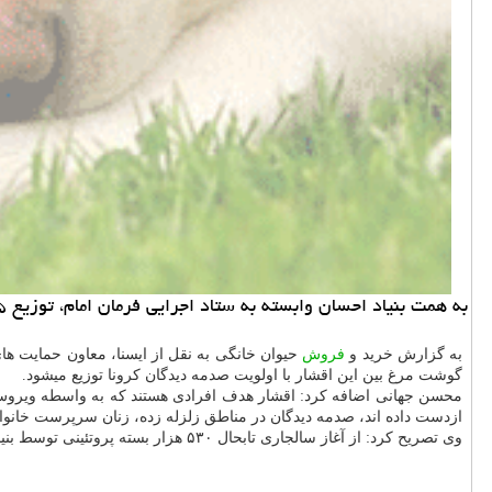
به همت بنیاد احسان وابسته به ستاد اجرایی فرمان امام، توزیع ۲۵ هزار بسته پروتئینی گوشت مرغ در میان اقشار محروم و صدمه دیده از ویروس کرونا شروع شد.
به گزارش خرید و
فروش
گوشت مرغ بین این اقشار با اولویت صدمه دیدگان کرونا توزیع میشود.
محسن جهانی اضافه کرد: اقشار هدف افرادی هستند که به واسطه ویروس 
ازدست داده اند، صدمه دیدگان در مناطق زلزله زده، زنان سرپرست خانوار
وی تصریح کرد: از آغاز سالجاری تابحال ۵۳۰ هزار بسته پروتئینی توسط بنیاد احسان بین اقشار کم برخوردار توزیع شده است.