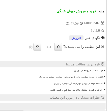
منبع:
خرید و فروش حیوان خانگی
1400/03/02
21:47:59
5
/
5.0
تگهای خبر:
فروش
این مطلب را می پسندید؟
(0)
(1)
تازه ترین مطالب مرتبط
هزینه نصب ایزوگام در تهران
کلاهبرداری ۲۰ میلیاردریالی با جعل عنوان صاحب رستوران معروف
کشف محموله میلیاردی لوازم خانگی قاچاق در تهران
رایزنی برای حل مشکل 200 مدرسه قلع و قمعی کشور
نظرات بینندگان در مورد این مطلب