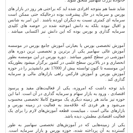
خانواده بزرگ سهامیر ملحق شوید .
شاید شما هم متوجه افرادی شده اید که براحتی هر روز در بازار های
بورس و سرمایه در حال پیشرفت بوده درحالیکه حتی ممکن است
سرمایه ای کمتری نسبت به دیگران اورده باشند . این امر به شانس
و اقبال نبوده بلکه به دانش اموخته شده در حوضه های کلیدی
سرمایه گذاری و بورس بوده که این دانش نیز اکتسابی میباشد .
-
آموزش تخصصی بورس یا بعبارتی آموزش جامع بورس در موسسه
آموزش عالی سهامیر یکی از برترین و تخصصی ترین دوره های
اموزشی در سطح کشور میباشد . دوره بورس در این موسسه بطور
انحصاری و در بالاترین سطح علمی در کشور برگزار میشود بطوریکه
این موسسه تا کنون توانسته بیش از 17000 نفر دانشپذیر را در حوزه
آموزش بورس و آموزش فارکس راهی بازارهای مالی و سرمایه
گذاری کند .
باید توجه داشت که امروزه، یکی از فعالیت‌های مفید و پرسود
اقتصادی ، ورود به بازار سهام و سرمایه گذاری در آن است. اما این
حوزه نیز مانند هر زمینه دیگری یک موضوع کاملا تخصصی محسوب
می‌‌شود و هر فردی که علاقه‌‌مند به فعالیت در زمینه بورس و
بازارهای مالی است ، میبایست قطعه آموزش‌های لازم را برای یک
فعالیت اقتصادی مطمئن، دیده باشد.
یکی از زمینه‌‌هایی که در آموزش‌های تخصصی سهامیر به طور
گسترده به آن پرداخته شده، حوزه بورس و بازار سرمایه است.