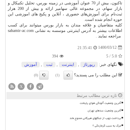
تاکنون، بیش از 70 عنوان آموزشی در زمینه بورس، تحلیل تکنیکال و
بازار سهام، در مجموعه عالی سهامیر ارائه و بیش از 200 هزار
ثبت‌نام برای آموزش‌های حضوری ، آنلاین و پکیج های اموزشی این
حوزه انجام شده است.
کلیه متقاضیان و علاقه مندان به بازار بورس میتوانند برای کسب
اطلاعات بیشتر به آدرس اینترنتی موسسه به نشانی
sahamir-ac.com
مراجعه نمایند .
1400/03/12
21:35:41
394
5
/
5.0
تگهای خبر:
رپورتاژ
,
اینترنت
,
ثبت
,
آموزش
این مطلب را می پسندید؟
(0)
(1)
X
تازه ترین مطالب مرتبط
آخرین وضعیت آلودگی هوای پایتخت
آخرین وضعیت سدهای تهران
برداشت چوب از جنگلهای هیرکانی ممنوع ماند
مرگ به سبب گرمازدگی ؟