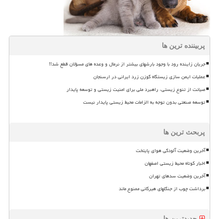
پربیننده ترین ها
جریان زاینده رود با وجود بارشهای بیشتر از نرمال و وعده های مسؤلان قطع شد!!
عملیات ایمن سازی زیستگاه گوزن زرد ایرانی در ارسنجان
صیانت از تنوع زیستی، راهبرد ملی برای امنیت زیستی و توسعه پایدار
توسعه صنعتی بدون توجه به الزامات محیط زیستی پایدار نیست
پربحث ترین ها
آخرین وضعیت آلودگی هوای پایتخت
اخبار کوتاه محیط زیستی اصفهان
آخرین وضعیت سدهای تهران
برداشت چوب از جنگلهای هیرکانی ممنوع ماند
جدیدترین ها