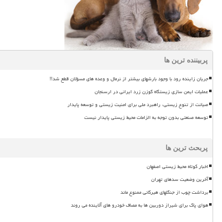
پربیننده ترین ها
جریان زاینده رود با وجود بارشهای بیشتر از نرمال و وعده های مسؤلان قطع شد!!
عملیات ایمن سازی زیستگاه گوزن زرد ایرانی در ارسنجان
صیانت از تنوع زیستی، راهبرد ملی برای امنیت زیستی و توسعه پایدار
توسعه صنعتی بدون توجه به الزامات محیط زیستی پایدار نیست
پربحث ترین ها
اخبار کوتاه محیط زیستی اصفهان
آخرین وضعیت سدهای تهران
برداشت چوب از جنگلهای هیرکانی ممنوع ماند
هوای پاک برای شیراز دوربین ها به مصاف خودرو های آلاینده می روند