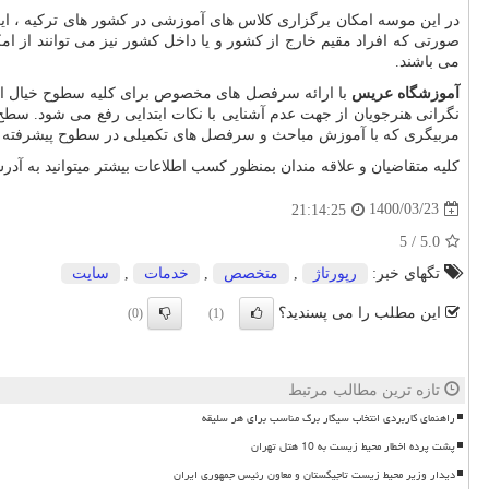
در این موسه امکان برگزاری کلاس های آموزشی در کشور های ترکیه ، ایران
صورتی که افراد مقیم خارج از کشور و یا داخل کشور نیز می توانند از ام
می باشند.
آموزشگاه عریس
با ارائه سرفصل های مخصوص برای کلیه سطوح خیال افرا
نگرانی هنرجویان از جهت عدم آشنایی با نکات ابتدایی رفع می شود. سط
مربیگری که با آموزش مباحث و سرفصل های تکمیلی در سطوح پیشرفته و
کلیه متقاضیان و علاقه مندان بمنظور کسب اطلاعات بیشتر میتوانید به
1400/03/23
21:14:25
5
/
5.0
تگهای خبر:
رپورتاژ
,
متخصص
,
خدمات
,
سایت
این مطلب را می پسندید؟
(0)
(1)
تازه ترین مطالب مرتبط
راهنمای کاربردی انتخاب سیگار برگ مناسب برای هر سلیقه
پشت پرده اخطار محیط زیست به 10 هتل تهران
دیدار وزیر محیط زیست تاجیکستان و معاون رئیس جمهوری ایران