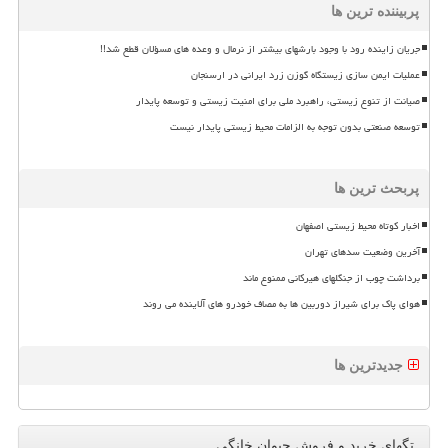
پربیننده ترین ها
جریان زاینده رود با وجود بارشهای بیشتر از نرمال و وعده های مسؤلان قطع شد!!
عملیات ایمن سازی زیستگاه گوزن زرد ایرانی در ارسنجان
صیانت از تنوع زیستی، راهبرد ملی برای امنیت زیستی و توسعه پایدار
توسعه صنعتی بدون توجه به الزامات محیط زیستی پایدار نیست
پربحث ترین ها
اخبار کوتاه محیط زیستی اصفهان
آخرین وضعیت سدهای تهران
برداشت چوب از جنگلهای هیرکانی ممنوع ماند
هوای پاک برای شیراز دوربین ها به مصاف خودرو های آلاینده می روند
جدیدترین ها
تگهای خرید و فروش حیوان خانگی