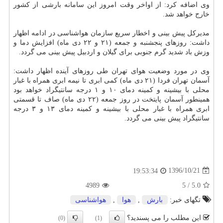
وی اضافه كرد: از اواخر وقت امروز این سامانه بارشی از كشور
خارج خواهد شد.
مدیركل پیش بینی و اخطار سریع سازمان هواشناسی در ادامه اظهار
داشت: روزهای پنجشنبه و جمعه (۲۱ و ۲۲ دی ماه) افزایش دما و
وزش باد شدید گرم جنوبی برای گیلان و اردبیل پیش بینی می گردد.
وی در مورد وضعیت هوای تهران طی روزهای آینده اظهار داشت:
آسمان تهران فردا (۲۱ دی ماه) كمی ابری تا نیمه ابری همراه با غبار
محلی با بیشینه و كمینه دمای ۱۰ و ۱ درجه سانتیگراد خواهد بود
همینطور آسمان پایتخت در روز جمعه (۲۲ دی ماه) صاف تا قسمتی
ابری همراه با غبار محلی با بیشینه و كمینه دمای ۱۳ و ۳ درجه
سانتیگراد پیش بینی می گردد.
1396/10/21
19:53:34
4989
5
/
5.0
تگهای خبر:
بارش
,
هوا
,
هواشناسی
این مطلب را می پسندید؟
(0)
(1)