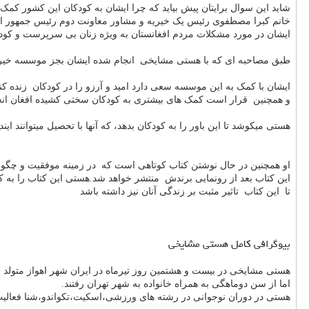
شاید این سوال برایتان پیش بیاید که چرا ایشان به کودکان این کشور کمک 
خانم کبرا مصطفوی رئیس یک خیریه و مشاور معاونت دوم رئیس جمهور ا
ایشان در مورد مشکلات مردم افغانستان به ویژه زنان بی سرپرست و کودک
طبق مصاحبه ای که با هستی مشایخی انجام شده ایشان بجز موسسه خیریه
ایشان با کمک به این موسسه سعی دارد امید و آرزو را در کودکان زنده کند 
و همچنین قرار است کمک های بیشتری به کودکان سختی کشیده افغان انجام 
هستی میکوشد تا این باور را به کودکان بدهد، که آنها با تحصیل میتوانند ای
او همچنین در حال نوشتن کتاب کوتاهی است که در زمینه موفقیت و چگونه
این کتاب بعد از رونمایی برندش منتشر خواهد شد.هستی این کتاب را به کشو
تا این کتاب تاثیر مثبت بر زندگی آنان نیز داشته باشد
بیوگرافی کامل هستی مشایخی
هستی مشایخی در بیست و هشتمین روز تیرماه در ایران شهر اهواز متول
اما از سن دوماهگی به همراه خانواده به شهر تهران رفتند.
هستی در دوران نوجوانی در رشته های ورزشی،اسکیت،تکواندو،شنا فعالی