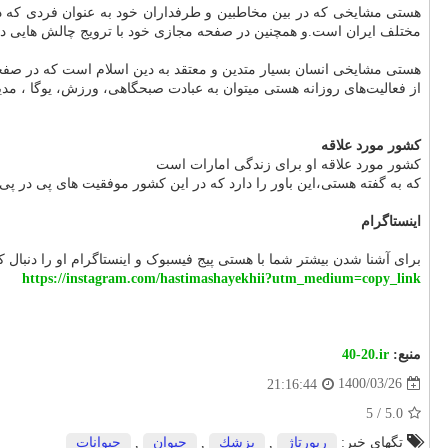
هستی مشایخی که در بین مخاطبین و طرفداران خود به عنوان فردی که دوس
مختلف ایران است.و همچنین در صفحه مجازی خود با ترویج چالش هایی در 
هستی مشایخی انسان بسیار متدین و معتقد به دین اسلام است که در صف
از فعالیت‌های روزانه هستی میتوان به عبادت صبحگاهی، ورزش، یوگا ، مد
کشور مورد علاقه
کشور مورد علاقه او برای زندگی امارات است
که به گفته هستی،این باور را دارد که در این کشور موفقیت های پی در پی
اینستاگرام
برای آشنا شدن بیشتر شما با هستی پیج فیسبوک و اینستاگرام او را دنبال کن
https://instagram.com/hastimashayekhii?utm_medium=copy_link
منبع:
40-20.ir
1400/03/26
21:16:44
5
/
5.0
تگهای خبر:
رپورتاژ
,
پزشك
,
حیوان
,
حیوانات