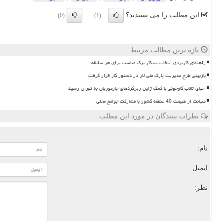
این مطلب را می پسندید؟
(0)
(1)
تازه ترین مطالب مرتبط
راهنمای کاربردی انتخاب سیگار برگ مناسب برای هر سلیقه
بازبینی طرح مدیریت پارک ملی لار در دستور کار قرار گرفت
احیای تالاب گاوخونی با کمک ژاپن ریزگردهای جازموریان به تهران رسید
صیانت از طبیعت 40 منطقه کشور با مشارکت جوامع محلی
نظرات بینندگان در مورد این مطلب
نام:
ایمیل:
نظر: