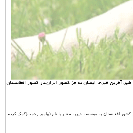
طبق آخرین خبرها ایشان به جز كشور ایران،در كشور افغانستان
کشور افغانستان به موسسه خیریه معتبر با نام (پیامبر رحمت)کمک کرده