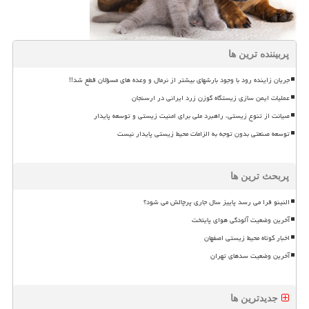
پربیننده ترین ها
جریان زاینده رود با وجود بارشهای بیشتر از نرمال و وعده های مسؤلان قطع شد!!
عملیات ایمن سازی زیستگاه گوزن زرد ایرانی در ارسنجان
صیانت از تنوع زیستی، راهبرد ملی برای امنیت زیستی و توسعه پایدار
توسعه صنعتی بدون توجه به الزامات محیط زیستی پایدار نیست
پربحث ترین ها
النینو فرا می رسد پاییز سال جاری پرچالش می شود؟
آخرین وضعیت آلودگی هوای پایتخت
اخبار کوتاه محیط زیستی اصفهان
آخرین وضعیت سدهای تهران
جدیدترین ها