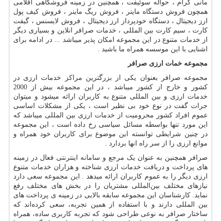
مانی گرام ، حواله سوئیفت ، همچنین در زمینه فروشگاهی اقلامی
همچون فروش دستگاه ماینر ، فروش ریگ ماینر ، فروش کیف پول
ارز دیجیتال ، دستگاه خودپرداز ارز دیجیتال ، فروش لایسنس ، گیفت
کارت ، سیم کارت بین المللی ، خدمات صرافر انلاین و بسیاری دیگر
از خدمات متنوع در این مجموعه امکان پذیر میباشد ... در ادامه برای
اشنایی با این موسسه همراه ما باشید .
مجموعه خمات ارزی صرافر
مجموعه صرافر بعنوان یکی از بزرگترین مراکز خدمات ارزی در
کشور و خارج از کشور میباشد ، در این مجموعه بیش از 2000
خدمات ارزی و بین المللی متنوع به کاربران ارائه میشود و میتوان
جرات گفت در نوع خود بی نظیر است ، یکی از مشکلات اساسی
عموم افراد کشور محرومیت از خدمات ارزی بین المللی میباشد که
این مورد تنها بواسطه مسائل سیاسی رخ داده است ، این مجموعه
در چنین شرایطی توانسته این موضوع برای کاربران خود همراه و
موانع ارزی را از سر راه انها بردارد .
صرافر همچنین به عنوان یک مرجع و سامانه اینترنتی فعال در زمینه
های پرداخت و دریافت خدمات ارزی شناخته و هزاران خدمات متنوع
ارزی دیگر را به عموم کاربران ارائه میدهد . این مجموعه سعی دارد
نیازهای مختلف بین‌المللی مشتریان را در بخش های مختلف رفع
نماید. کارشناسان این مجموعه سابقه بالایی در زمینه ی پرداخت های
بین المللی دارند و با استفاده از همین تجربه، سعی کرده‌اند که
ساختار صرافر به نوعی طراحی شود که تجربه کاربری ساده، همراه