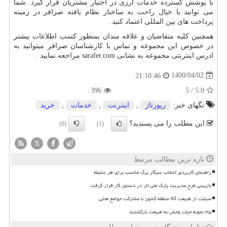
با پوشش گسترده خدمات ارزی در اختیار مشتریان قرار گیرد. شما
می توانید با خیال راحت به ساختار نظام یافته صرافر در زمینه
پرداخت های بین المللی اعتماد کنید.
همچنین کلیه متقاضیان و علاقه مندان بمنظور کسب اطلاعات بیشتر
در خصوص این مجموعه و تماس با کارشناسان صرافر میتوانید به
ادرس اینترنتی مجموعه به نشانی
sarafer.com
مراجعه نمایید .
1400/04/02
21:10:46
396
5
/
5.0
تگهای خبر:
رپورتاژ
,
اینترنت
,
خدمات
,
خرید
این مطلب را می پسندید؟
(0)
(1)
X
تازه ترین مطالب مرتبط
راهنمای کاربردی انتخاب سیگار برگ مناسب برای هر سلیقه
بازبینی طرح مدیریت پارک ملی لار در دستور کار قرار گرفت
صیانت از طبیعت 40 منطقه کشور با مشارکت جوامع محلی
۳۵ نمونه حیات وحش به طبیعت بازگشتند