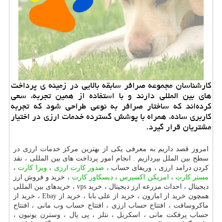
كارشناسان مجموعه صرافر سابقه بالایی در زمینه ی پرداخت
های بین المللی دارند و با استفاده از همین تجربه، سعی
كرده‌اند كه ساختار صرافر به نوعی طراحی شود كه تجربه
كاربری ساده، همراه با پوشش گسترده خدمات ارزی در اختیار
مشتریان قرار گیرد.
امروز قصد داریم به معرفی یکی از بهترین مرکز خدمات ارزی در
سطح بین الملل بپردازیم . انجام امور پرداخت های بین المللی ، نقد
کردن درامد ارزی ، وریفای حساب ،
صدور کارت ارزی
،
ویزا کارت
،
مستر کارت
،
امریکن اکسپرس
،
دیسکاور کارت
، خرید و فروش ارز
دیجیتال ، احداث مزرعه ارز دیجیتال ، خرید
vps
، خریدهای بین المللی
همچون خرید از امازون ، خرید از علی بابا ، خرید از
Ebay
، خرید از
ماکروسافت ، افتتاح حساب ارزی ، افتتاح حساب وب مانی ، افتتاح
حساب پرفکت مانی ، اسکریل ، نتلر ، پی پال ، وسترن یونیون ،