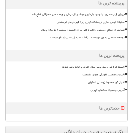
پربیننده ترین ها
جریان زاینده رود با وجود بارشهای بیشتر از نرمال و وعده های مسؤلان قطع شد!!
عملیات ایمن سازی زیستگاه گوزن زرد ایرانی در ارسنجان
صیانت از تنوع زیستی، راهبرد ملی برای امنیت زیستی و توسعه پایدار
توسعه صنعتی بدون توجه به الزامات محیط زیستی پایدار نیست
پربحث ترین ها
النینو فرا می رسد پاییز سال جاری پرچالش می شود؟
آخرین وضعیت آلودگی هوای پایتخت
اخبار کوتاه محیط زیستی اصفهان
آخرین وضعیت سدهای تهران
جدیدترین ها
تگهای خرید و فروش حیوان خانگی