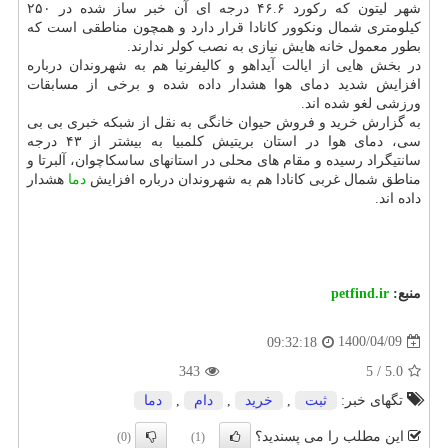
شهر لیتون که رکورد ۴۶.۶ درجه ای آن خبر ساز شده در ۲۵۰
کیلومتری شمال ونکوور کانادا قرار دارد و همچون مناطقی است که
بطور معمول خانه هایش نیازی به نصب کولر ندارند.
در بخش هایی از ایالت آیداهو و کالیفرنیا هم به شهروندان درباره
افزایش شدید دمای هوا هشدار داده شده و برخی از مسابقات
ورزشی لغو شده اند.
به گزارش خرید و فروش حیوان خانگی به نقل از شبکه خبری بی بی
سی، دمای هوا در استان بریتیش کلمبیا به بیشتر از ۴۳ درجه
سانتیگراد رسیده و مقام های محلی در استانهای ساسکاچوان، آلبرتا و
مناطق شمال غربی کانادا هم به شهروندان درباره افزایش
دما
هشدار
داده اند.
منبع:
petfind.ir
1400/04/09
09:32:18
343
5
/
5.0
تگهای خبر:
ثبت
,
خرید
,
دام
,
دما
این مطلب را می پسندید؟
(0)
(1)