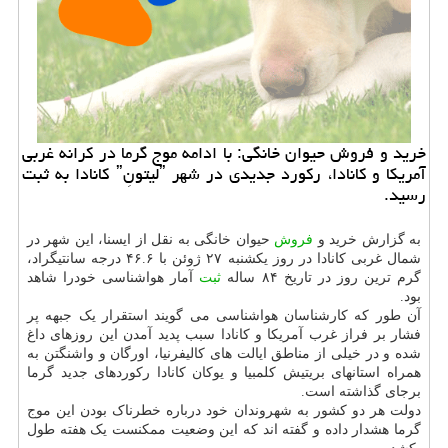
خرید و فروش حیوان خانگی: با ادامه موج گرما در کرانه غربی
آمریکا و کانادا، رکورد جدیدی در شهر ˮلیتونِˮ کانادا به ثبت
رسید.
به گزارش خرید و
فروش
حیوان خانگی به نقل از ایسنا، این شهر در
شمال غربی کانادا در روز یکشنبه ۲۷ ژوئن با ۴۶.۶ درجه سانتیگراد،
گرم ترین روز در تاریخ ۸۴ ساله
ثبت
آمار هواشناسی خودرا شاهد
بود.
آن طور که کارشناسان هواشناسی می گویند استقرار یک جبهه پر
فشار بر فراز غرب آمریکا و کانادا سبب پدید آمدن این روزهای داغ
شده و در خیلی از مناطق ایالت های کالیفرنیا، اورگان و واشنگتن به
همراه استانهای بریتیش کلمبیا و یوکان کانادا رکوردهای جدید گرما
برجای گذاشته است.
دولت هر دو کشور به شهروندان خود درباره خطرناک بودن این موج
گرما هشدار داده و گفته اند که این وضعیت ممکنست یک هفته طول