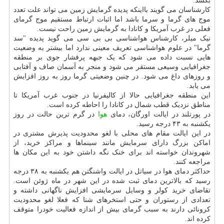
بکشد.
کارشناسان می گویند بااینکه پدیده گرمایش زمین می تواند علت تعدد
موج های گرما و سرما باشد اما اثبات ارتباط مستقیم موج گرمای
فعلی در غرب آمریکا و کانادا به گرمایش زمین راحت نیست.
نیک میلر، کارشناس هواشناسی بی بی سی می گوید پدیده "سد
گرما" در علوم هواشناسی تعریف معینی ندارد اما بیشتر به وضعیت
هایی نسبت داده می شود که یک جبهه پرفشار جوی بر منطقه
جغرافیایی وسیعی مستقر می شود و منجر به آسمان صاف و آفتابی
و روزهای داغ می شود. در چنین وضعیتی گرما روز به روز افزایش
می یابد.
این منطقه جغرافیایی حالا از کالیفرنیا در جنوب غرب آمریکا تا
مناطق نزدیک قطب شمال در کانادا را احاطه کرده است.
در پورتلند در ایالت اورگان، دمای
هوا
در گرم ترین حالت در روز
یکشنبه به ۴۳ درجه رسید.
در این ایالت مقام های محلی با لغو محدودیت پذیرش مشتری در
اماکن بزرگ دارای سرمایش مانند سینماها و مراکز خرید، از
شهروندان خواسته اند برای خنک نگه داشتن خود به این مکان ها
مراجعه کنند.
حداکثر دمای هوا در سیاتل در ایالت واشنگتن هم یکشنبه به ۳۸ درجه
رسید که بالاترین دمای ثبت شده در این شهر در ماه ژوئن است.
تقاضای خرید کولر و وسایل سرمایشی افزایش ناگهانی داشته و
تعدادی از رستوران و حتی استخرهای شنا که فعلا لغو محدودیت
کرونائی دارند به سبب گرمای بیش از اندازه فعالیت خودرا متوقف
کرده اند.