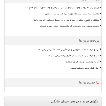
جریان زاینده رود با وجود بارشهای بیشتر از نرمال و وعده های مسؤلان قطع شد!!
عملیات ایمن سازی زیستگاه گوزن زرد ایرانی در ارسنجان
صیانت از تنوع زیستی، راهبرد ملی برای امنیت زیستی و توسعه پایدار
توسعه صنعتی بدون توجه به الزامات محیط زیستی پایدار نیست
پربحث ترین ها
گرد و غبار، سلامت کشاورزی و بارندگی را تحت تأثیر قرار می دهد
النینو فرا می رسد پاییز سال جاری پرچالش می شود؟
آخرین وضعیت آلودگی هوای پایتخت
اخبار کوتاه محیط زیستی اصفهان
جدیدترین ها
تگهای خرید و فروش حیوان خانگی