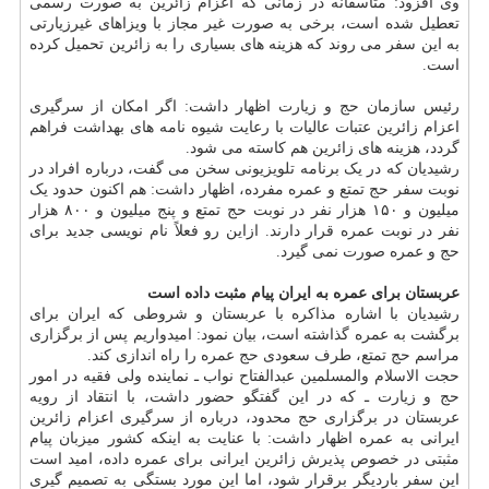
وی افزود: متاسفانه در زمانی که اعزام زائرین به صورت رسمی
تعطیل شده است، برخی به صورت غیر مجاز با ویزاهای غیرزیارتی
به این سفر می روند که هزینه های بسیاری را به زائرین تحمیل کرده
است.
رئیس سازمان حج و زیارت اظهار داشت: اگر امکان از سرگیری
اعزام زائرین عتبات عالیات با رعایت شیوه نامه های بهداشت فراهم
گردد، هزینه های زائرین هم کاسته می شود.
رشیدیان که در یک برنامه تلویزیونی سخن می گفت، درباره افراد در
نوبت سفر حج تمتع و عمره مفرده، اظهار داشت: هم اکنون حدود یک
میلیون و ۱۵۰ هزار نفر در نوبت حج تمتع و پنج میلیون و ۸۰۰ هزار
نفر در نوبت عمره قرار دارند. ازاین رو فعلاً نام نویسی جدید برای
حج و عمره صورت نمی گیرد.
عربستان برای عمره به ایران پیام مثبت داده است
رشیدیان با اشاره مذاکره با عربستان و شروطی که ایران برای
برگشت به عمره گذاشته است، بیان نمود: امیدواریم پس از برگزاری
مراسم حج تمتع، طرف سعودی حج عمره را راه اندازی کند.
حجت الاسلام والمسلمین عبدالفتاح نواب ـ نماینده ولی فقیه در امور
حج و زیارت ـ که در این گفتگو حضور داشت، با انتقاد از رویه
عربستان در برگزاری حج محدود، درباره از سرگیری اعزام زائرین
ایرانی به عمره اظهار داشت: با عنایت به اینکه کشور میزبان پیام
مثبتی در خصوص پذیرش زائرین ایرانی برای عمره داده، امید است
این سفر باردیگر برقرار شود، اما این مورد بستگی به تصمیم گیری