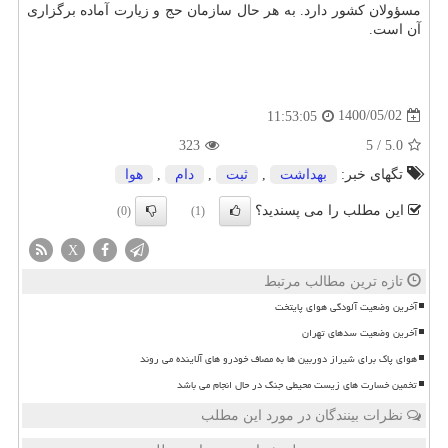
مسؤولان کشور دارد. به هر حال سازمان حج و زیارت آماده برگزاری
آن است.
1400/05/02
11:53:05
323
5
/
5.0
تگهای خبر:
بهداشت
,
ثبت
,
دام
,
هوا
این مطلب را می پسندید؟
(0)
(1)
X
تازه ترین مطالب مرتبط
آخرین وضعیت آلودگی هوای پایتخت
آخرین وضعیت سدهای تهران
هوای پاک برای شیراز دوربین ها به مصاف خودرو های آلاینده می روند
تخمین خسارت های زیست محیطی جنگ در حال انجام می باشد
نظرات بینندگان در مورد این مطلب