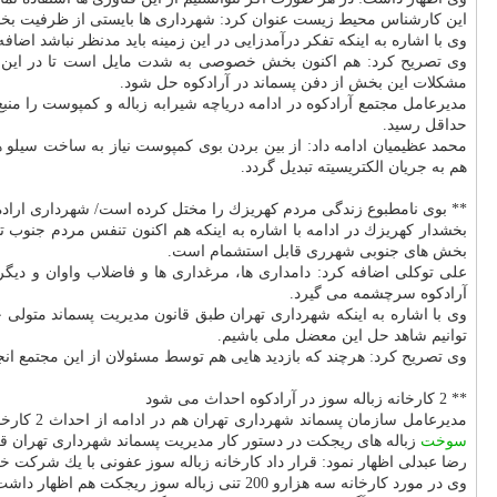
این كارشناس محیط زیست عنوان كرد: شهرداری ها بایستی از ظرفیت بخش 
وی با اشاره به اینكه تفكر درآمدزایی در این زمینه باید مدنظر نباشد اضا
وی تصریح كرد: هم اكنون بخش خصوصی به شدت مایل است تا در این بخش 
مشكلات این بخش از دفن پسماند در آرادكوه حل شود.
مدیرعامل مجتمع آرادكوه در ادامه دریاچه شیرابه زباله و كمپوست را منبع
حداقل رسید.
هم به جریان الكتریسیته تبدیل گردد.
** بوی نامطبوع زندگی مردم كهریزك را مختل كرده است/ شهرداری اراده
بخشدار كهریزك در ادامه با اشاره به اینكه هم اكنون تنفس مردم جنوب ت
بخش های جنوبی شهرری قابل استشمام است.
علی توكلی اضافه كرد: دامداری ها، مرغداری ها و فاضلاب واوان و دیگ
آرادكوه سرچشمه می گیرد.
وی با اشاره به اینكه شهرداری تهران طبق قانون مدیریت پسماند متولی
توانیم شاهد حل این معضل ملی باشیم.
وی تصریح كرد: هرچند كه بازدید هایی هم توسط مسئولان از این مجتمع ان
** 2 كارخانه زباله سوز در آرادكوه احداث می شود
مدیرعامل سازمان پسماند شهرداری تهران هم در ادامه از احداث 2 كارخانه زباله سوز ریجكت در این مجتمع اطلاع داد و اضافه كرد: راه اندازی كارخانه زباله سوز 100 تنی برای پسماند های عفونی و سه هزارو 200 تنی برای
سوخت
زباله های ریجكت در دستور كار مدیریت پسماند شهرداری تهران قرا
رضا عبدلی اظهار نمود: قرار داد كارخانه زباله سوز عفونی با یك شرك
وی در مورد كارخانه سه هزارو 200 تنی زباله سوز ریجكت هم اظهار داشت: ریجكت زباله هایی را شامل می گردد كه ارزش حرارتی دارند و از