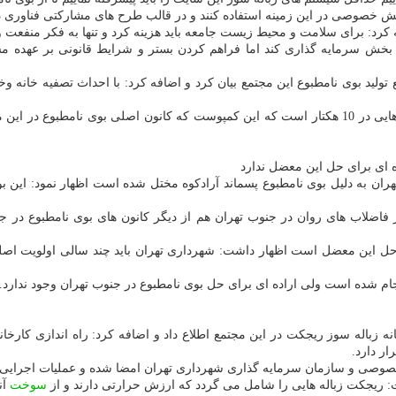
خصوصی در این زمینه استفاده كنند و در قالب طرح های مشاركتی فناوری دفع
فه كرد: برای سلامت و محیط زیست جامعه باید هزینه كرد و تنها به فكر منفعت و
سرمایه گذاری كند اما فراهم كردن بستر و شرایط قانونی بر عهده مسئولا
 تولید بوی نامطبوع این مجتمع بیان كرد و اضافه كرد: با احداث تصفیه خانه وخ
محمد عظیمیان ادامه داد: از بین بردن بوی كمپوست نیاز به ساخت سیلو هایی در 10 هكتار است كه این 
 ای برای حل این معضل ندارد
هران به دلیل بوی نامطبوع پسماند آرادكوه مختل شده است اظهار نمود: این 
ر فاضلاب های روان در جنوب تهران هم از دیگر كانون های بوی نامطبوع در ج
 حل این معضل است اظهار داشت: شهرداری تهران باید چند سالی اولویت اصلی 
جام شده است ولی اراده ای برای حل بوی نامطبوع در جنوب تهران وجود ندارد.
ر دارد.
ت خصوصی و سازمان سرمایه گذاری شهرداری تهران امضا شده و عملیات اجرایی
سوخت
آن