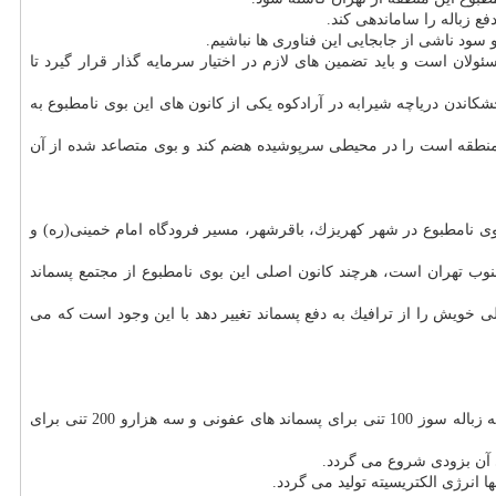
 زباله را ساماندهی كند.
 سود ناشی از جابجایی این فناوری ها نباشیم.
ن است و باید تضمین های لازم در اختیار سرمایه گذار قرار گیرد تا
شكاندن دریاچه شیرابه در آرادكوه یكی از كانون های این بوی نامطبوع به
كمپوست كه كانون اصلی بوی نامطبوع در این منطقه است را در محیطی سرپوشیده هضم كند و بوی متصاعد شده از آن
بوی نامطبوع در شهر كهریزك، باقرشهر، مسیر فرودگاه امام خمینی(ره) و
نوب تهران است، هرچند كانون اصلی این بوی نامطبوع از مجتمع پسماند
خویش را از ترافیك به دفع پسماند تغییر دهد با این وجود است كه می
 آن بزودی شروع می گردد.
ها انرژی الكتریسیته تولید می گردد.