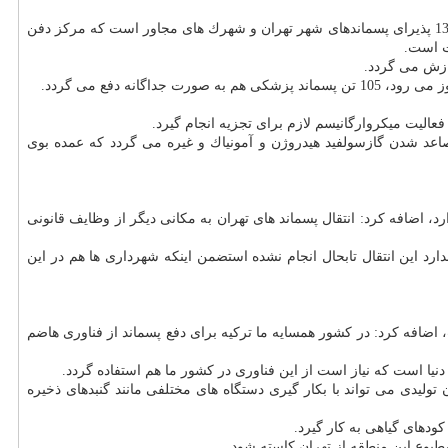
و محیط زیست استان تهران در این زمینه اظهار نمود: این مجتمع به همراه مركز دفن آبعلی از اوایل سال 1340 پذیرای پسماندهای شهر تهران و شهرك های مجاور است كه مركز دفن
لیت میكروارگانیسم لازم برای تجزیه انجام گیرد.
عد شدن گازسولفید هیدروژن و آمونیاك و غیره می گردد كه عمده بوی
د، اضافه كرد: انتقال پسماند های تهران به مكانی دیگر از وظایف قانونی
رد این انتقال تابحال انجام نشده استضمن اینكه شهرداری ها هم در این
اضافه كرد: در كشور همسایه ما تركیه برای دفع پسماند از فناوری هاضم
نیا است كه نیاز است از این فناوری در كشور ما هم استفاده گردد.
 تولیدی می تواند با بكار گیری دستگاه های مختلفی مانند گنبدهای ذخیره
كودهای گیاهی به كار گیرد.
مطبوع این منطقه از تهران كاسته شود.