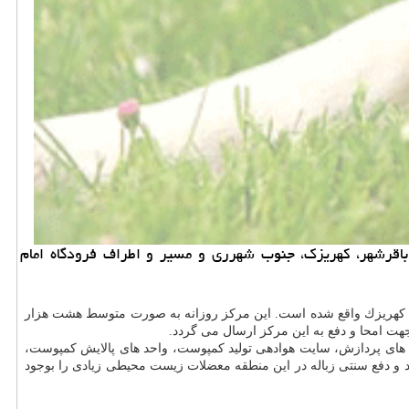
اقرشهر، كهریزك، جنوب شهرری و مسیر و اطراف فرودگاه امام
و بازیافت زباله آرادكوه كهریزك در كیلومتر 23 جاده قدیم تهران – قم و در جنوب كهریزك واقع شده است. این مركز روزانه به صورت متوسط هشت هزار
د های پردازش، سایت هوادهی تولید كمپوست، واحد های پالایش كمپوست،
رد و دفع سنتی زباله در این منطقه معضلات زیست محیطی زیادی را بوجود