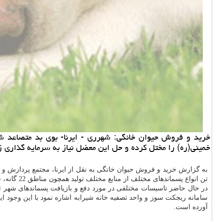
خرید و فروش حیوان خانگی: شهرری - ایرنا- بوی بد متصاعد ش
خمینی(ره) را مختل كرده و حل این معضل نیاز به سرمایه گذاری ز
تن انواع پسماندهای مختلف از منابع مختلف تولید همچون مناطق 22 گانه، شهرك و شهرهای اطراف، مراكز بهداشتی و درمانی، لجن و سرشاخه و غیره جهت امحا و دفع به این مركز ارسال می گردد.
در حال حاضر تاسیسات مختلفی در مورد دفع و بازیافت پسماندهای شهر ت
سامانه ریجكت سوز و واحد تصفیه خانه شیرابه اشاره نمود با این وجود ا
آورده است.