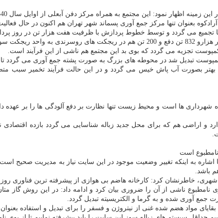
داگانه دفع می گردد.
كمپوست تبدیل شد در محوطه های بزرگ به صورت پشته جمع آوری می گردد تا فعا
بهتر بصورت آب پاش خیس می گردد و در این حالت فرآیند تخمیر سبب متصا
ده شهرداری ها است و محیط زیست تنها نظارت بر دفع آلودگی ها را بر عهده دار
ارد و اراضی هم كه برای محل جدید زباله شناسایی می گردد بازده اقتصادی ندا
ت.
ی نامطبوع است
شاره به اینكه تغییر وضعیت موجود در این سایت نیاز به مدیریت صحیح است، 
م باشد.
د شهری، خاطرنشان كرد: كارخانه هاضم بی هوازی از پیشرفته ترین فناوری روز د
وی نامطبوع ناشی از آن را ضروری بیان كرد و ادامه داد: در این روش گاز متان
ت جمع آوری شده و به گرما و الكتریسیته تبدیل گردد.
د بقایای مواد هضم شده غنی از نیتروژن و فسفر را برای تبدیل و استفاده بعنوان 
یم حداقل سیستم های زباله سوز این سایت را باید پیشرفته نماییم تا از بوی نا