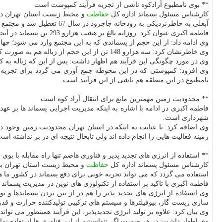
** بوی نامطبوع آرادكوه ناشی از تجزیه فرآیند كمپوست است
كارشناس مسئول پسماند اداره كل
حفاظت
آبعلی به خاطرنزدیكی به رودخانه جاجرود در سال 67 تعطیل شد و مجتمع آرادكوه بعنوان تنها مركز جمع آوری پسماند شهر تهران هم اكنون در حال فعالیت است.
فاطمه اكبری عنوان كرد: روزانه بالغ بر هشت هزارو 293 تن پسماند در آنجا تجمیع می گردد و توسط خطوط پردازش با ظرفیت هفت هزار تن در روز پردازش می گردد.
وی ادامه داد: از این حجم از پسماندی كه به این مجتمع وارد می شود؛ چهار هزارو 832 تن دفع و 200 تن هم در ریجكت های روسرندی به واحد ریجكت سوز می رود، 105 تن پسماند پزشكی هم به صورت ج
وی خاطرنشان كرد: سه هزارو 148 تن از این حجم از زباله هم به صورت كمپوست تجزیه می گردد كه بوی بد این مجتمع هم ناشی از این فرآیند است.
وی در مورد چگونگی این فرآیند هم اظهار داشت: پس از این كه زباله به 
وی افزود: كمپوستی كه در این محوطه جمع آوری می گردد برای تجزیه 
نامطبوع در این منطقه هم ناشی از این فرآیند است.
** محدودیت زمین مهمترین مانع برای انتقال آراد كوه است
فاطمه اكبری در ادامه با اشاره به اینكه مدیریت اجرایی پسماند ها بر عه
شهرداری است.
وی اضافه كرد: با عنایت به اینكه در استان تهران محدودیت زمین وجود د
زمینه فعالیت هایی را انجام داده اند ولی تابحال نتیجه ای در بر نداشته اس
** استفاده از انرژی های تجدید پذیر و فناوری هاضم تنها راه مقابله با بو
كارشناس مسئول پسماند اداره كل
حفاظت
و محیط زیست استان تهران با ا
استفاده می گردد كه می تواند تجربه خوبی برای دفع پسماند در كشور ما ه
فاطمه اكبری با تاكید بر استفاده از تكنولوژی های نوین در مدیریت پسمان
وی استفاده از انرژی های تجدید پذیر را هم در از بین بردن پسماندها و ب
سازی زیست گاز، بیوفیلترها و سیستم های تركیبی تولیدكننده حرارت و قدر
وی بیان كرد: علاوه بر تولید انرژی تجدیدپذیر، این فرآیند همینطور می توان
وی اظهار داشت: در هر صورت اگر نتوانستیم از این فناوری ها استفاده نمای