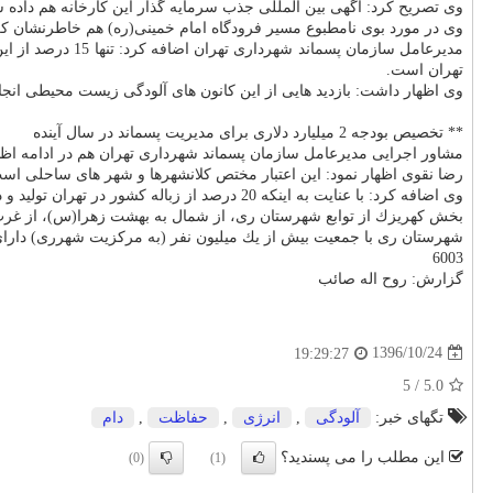
وی تصریح كرد: آگهی بین المللی جذب سرمایه گذار این كارخانه هم داده شده است و به محض امضای این قر
وی در مورد بوی نامطبوع مسیر فرودگاه امام خمینی(ره) هم خاطرنشان كر
تهران است.
وی اظهار داشت: بازدید هایی از این كانون های آلودگی زیست محیطی ان
** تخصیص بودجه 2 میلیارد دلاری برای مدیریت پسماند در سال آینده
مشاور اجرایی مدیرعامل سازمان پسماند شهرداری تهران هم در ادامه اظهار داشت: برای مدیریت پسماند در تمام كشور، د
رضا نقوی اظهار نمود: این اعتبار مختص كلانشهرها و شهر های ساحلی است
وی اضافه كرد: با عنایت به اینكه 20 درصد از زباله كشور در تهران تولید و دفع می گردد انتظار داریم با اختصاص این رقم از اعتبار بتوانیم خیلی از مشكلات مجتمع آرادكوه را حل نماییم.
بخش كهریزك از توابع شهرستان ری، از شمال به بهشت زهرا(س)، از غرب به اتوبان تهران 
شهرستان ری با جمعیت بیش از یك میلیون نفر (به مركزیت شهرری) دارای
6003
گزارش: روح اله صائب
1396/10/24
19:29:27
5
/
5.0
تگهای خبر:
آلودگی
,
انرژی
,
حفاظت
,
دام
این مطلب را می پسندید؟
(0)
(1)