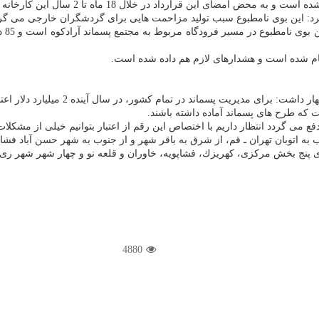
ارداد در خلال 18 ماه تا 2 سال این كارخانه به بهره برداری می رسد
د: این بوی نامطبوع سبب تولید مزاحمت هایی برای گردشگران خارجی می گردد
مدیر
جام شده است و هشدارهای لازم هم داده شده است.
ر سال آینده 2 میلیارد دلار اعتبار از صندوق ذخیره ارزی به وزارت كشور اختصاص پیدا كرده است.
 كه طرح های پسماند آماده داشته باشند.
ـ قم، از شرق به باقر شهر و از جنوب به شهر حسن آباد فشافویه محصور و در فاصله 13 كیلومت
 پنج بخش مركزی، كهریزك، فشاپویه، خاوران و قلعه نو و چهار شهر شهر ری،
4880