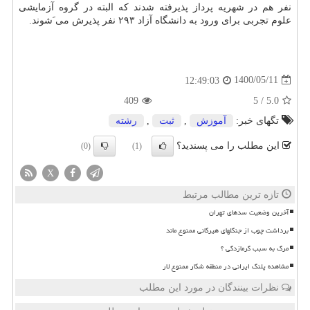
نفر هم در شهریه پرداز پذیرفته شدند که البته در گروه آزمایشی
علوم تجربی برای ورود به دانشگاه آزاد ۲۹۳ نفر پذیرش می َشوند.
1400/05/11
12:49:03
409
5
/
5.0
تگهای خبر:
آموزش
,
ثبت
,
رشته
این مطلب را می پسندید؟
(0)
(1)
X
تازه ترین مطالب مرتبط
آخرین وضعیت سدهای تهران
برداشت چوب از جنگلهای هیرکانی ممنوع ماند
مرگ به سبب گرمازدگی ؟
مشاهده پلنگ ایرانی در منطقه شکار ممنوع لار
نظرات بینندگان در مورد این مطلب