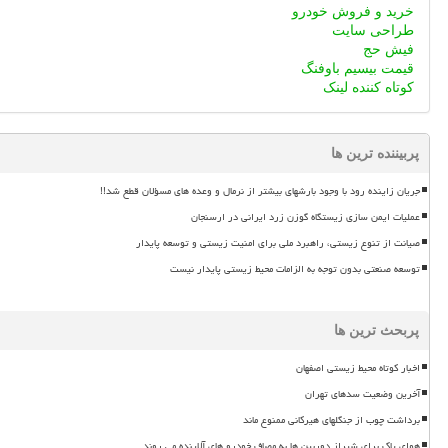
خرید و فروش خودرو
طراحی سایت
فیش حج
قیمت بیسیم باوفنگ
کوتاه کننده لینک
پربیننده ترین ها
جریان زاینده رود با وجود بارشهای بیشتر از نرمال و وعده های مسؤلان قطع شد!!
عملیات ایمن سازی زیستگاه گوزن زرد ایرانی در ارسنجان
صیانت از تنوع زیستی، راهبرد ملی برای امنیت زیستی و توسعه پایدار
توسعه صنعتی بدون توجه به الزامات محیط زیستی پایدار نیست
پربحث ترین ها
اخبار کوتاه محیط زیستی اصفهان
آخرین وضعیت سدهای تهران
برداشت چوب از جنگلهای هیرکانی ممنوع ماند
هوای پاک برای شیراز دوربین ها به مصاف خودرو های آلاینده می روند