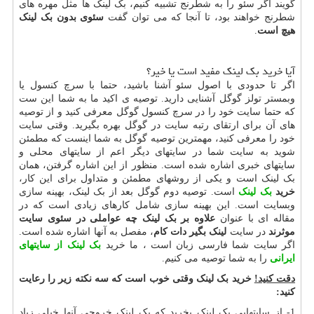
گویند اگر سئو را به شطرنج تشبیه کنیم، بک لینک ها مثل مهره های
شطرنج خواهند بود، تا آنجا که می توان گفت
سئوی بدون بک لینک
هیچ است
.
آیا خرید بک لینک مفید است یا خیر؟
اگر تا حدودی با اصول سئو آشنا باشید، حتما با سرچ کنسول یا
وبمستر تولز گوگل آشنایی دارید. توصیه ی اکید ما به شما این ست
که حتما سایت خود را در سرچ کنسول گوگل معرفی کنید و از توصیه
های آن برای ارتقای رتبه سایت در گوگل بهره بگیرید. وقتی سایت
خود را معرفی کنید، مهمترین توصیه گوگل به شما اینست که مطمئن
شوید به سایت شما در سایتهای دیگر اعم از سایتهای محلی و
سایتهای خبری اشاره شده است. منظور از این اشاره گرفتن، همان
بک لینک است و یکی از روشهای مطمئن و متداول برای این کار،
خرید
بک لینک
است. توصیه دوم گوگل بعد از بک لینک، بهینه سازی
وبسایت است. این بهینه سازی شامل کارهای زیادی است که در
مقاله ای با عنوان
علاوه بر بک لینک چه عواملی در سئوی سایت
موثرند
در سایت
لینک بگیر دات کام
، مفصل به آنها اشاره شده است.
اگر سایت شما فارسی زبان است ، ما خرید
بک لینک از سایتهای
ایرانی
را به شما توصیه می کنیم.
دقت کنید!
خرید بک لینک وقتی خوب است که
سه نکته زیر را رعایت
کنید:
1- از سایتهایی بک لینک بخرید که بک لینک خروجی آنها خیلی زیاد