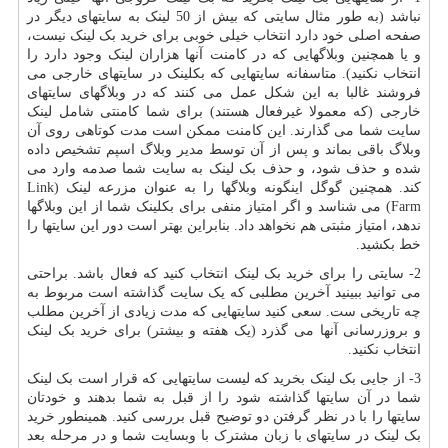
نباشد (به طور مثال سایتی که بیش از 50 لینک به سایتهای دیگر در
صفحه اصلی خود دارد انتخاب خیلی خوبی برای خرید بک لینک نیست،
و یا همچنین وبلاگهایی که در کامنت آنها هزاران لینک وجود دارد را
انتخاب نکنید). متاسفانه سایتهایی که بکلینک در سایتهای خارجی می
فروشند غالبا به این شکل عمل می کنند که در وبلاگهای سایتهای
خارجی (که معمولا غیرفعال هستند) برای شما کامنتی شامل لینک
سایت شما می گذارند. این کامنت ممکن است مدت کوتاهی روی آن
وبلاگ باقی بماند و پس از آن توسط مدیر وبلاگ اسپم تشخیص داده
شده و حذف شود، و حذف بک لینک به سایت شما صدمه وارد می
کند. همچنین گوگل اینگونه وبلاگها را به عنوان مزرعه لینک (
Link
Farm
) می شناسد و اگر امتیاز منفی برای بکلینک شما از این وبلاگها
ندهد، امتیاز مثبتی هم نخواهد داد. بنابراین بهتر است دور این سایتها را
خط بکشید.
2- سایتی را برای خرید بک لینک انتخاب کنید که فعال باشد. براحتی
می توانید ببینید آخرین مطلبی که یک سایت گذاشته است مربوط به
چه تاریخی ست. سعی کنید سایتهایی که مدت زیادی از آخرین مطلب
و بروزرسانی آنها می گذرد (یک هفته و بیشتر) برای خرید بک لینک
انتخاب نکنید.
3- از جایی بک لینک بخرید که لیست سایتهایی که قرار است بک لینک
شما در آن سایتها گذاشته شود را از قبل به شما بدهند و خودتان
سایتها را با در نظر گرفتن دو توضیح قبل بررسی کنید. همینطور خرید
بک لینک در سایتهای با زبان مشترک با وبسایت شما و در مرحله بعد