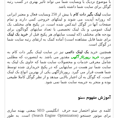
با موضوع نزدیک با وبسایت شما می تواند تاثیر بهتری در کسب رتبه
گوگل برای سایت شما داشته باشد.
سایت
لینک بگیر دات کام
با بیش از 250 وبسایت فعال و معتبر ایرانی
که روزانه آپدیت می شوند و لینکهای خروجی کمی دارند و تمام
صفحات آنها در گوگل ایندکس شده است، در پکیج های مختلف بک
لینک عمومی و بک لینک تخصصی با تعداد سایتهای گوناگون برای
بودجه های مختلف (که لیست سایتهای هر پکیج قبل از
خرید بک لینک
برای شما قابل مشاهده است) آماده کمک به ارتقای رتبه سایت شما
در گوگل است.
همچنین خرید
بک لینک دائمی
نیز در سایت لینک بگیر دات کام به
صورت
خرید
رپورتاژ آگهی
مقدور می باشد. به اینصورت که مطلبی
شامل معرفی خدمات و محصولات سایت شما که حاوی بک لینک به
سایت شما نیز هست در سایتهایی که در پکیج خریداری شده توسط
شما هست قرار می گیرد. رپورتاژآگهی یکی از بهترین انواع بک لینک
است، که گوگل به آن اعتبار بالایی میدهد و از نظر گوگل کاملا طبیعی
بوده و منجر به جریمه سایت شما نمی شود.
آموزش مفهوم سئو
کلمه ی سئو اختصار سه حرف انگلیسی
SEO
بمعنی بهینه سازی
برای موتور جستجو (
Search Engine Optimization
) است. به طور