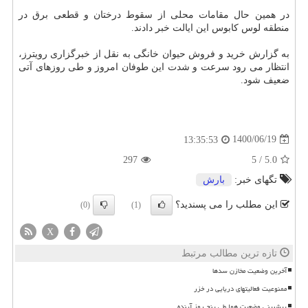
در همین حال مقامات محلی از سقوط درختان و قطعی برق در
منطقه لوس کابوس این ایالت خبر دادند.
به گزارش خرید و فروش حیوان خانگی به نقل از خبرگزاری رویترز،
انتظار می رود سرعت و شدت این طوفان امروز و طی روزهای آتی
ضعیف شود.
1400/06/19
13:35:53
297
5
/
5.0
تگهای خبر:
بارش
این مطلب را می پسندید؟
(0)
(1)
X
تازه ترین مطالب مرتبط
آخرین وضعیت مخازن سدها
ممنوعیت فعالیتهای دریایی در خزر
پیشبینی وضعیت هوا طی پنج روز آینده