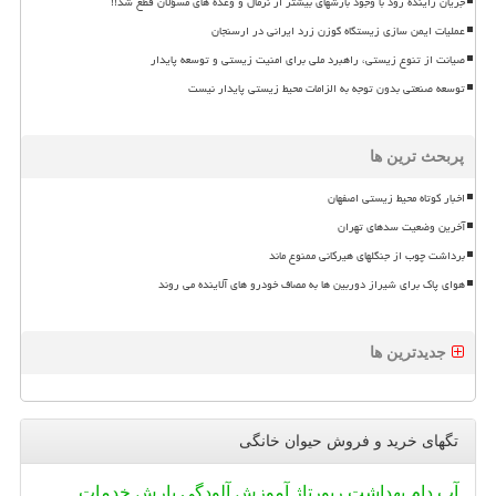
جریان زاینده رود با وجود بارشهای بیشتر از نرمال و وعده های مسؤلان قطع شد!!
عملیات ایمن سازی زیستگاه گوزن زرد ایرانی در ارسنجان
صیانت از تنوع زیستی، راهبرد ملی برای امنیت زیستی و توسعه پایدار
توسعه صنعتی بدون توجه به الزامات محیط زیستی پایدار نیست
پربحث ترین ها
اخبار کوتاه محیط زیستی اصفهان
آخرین وضعیت سدهای تهران
برداشت چوب از جنگلهای هیرکانی ممنوع ماند
هوای پاک برای شیراز دوربین ها به مصاف خودرو های آلاینده می روند
جدیدترین ها
تگهای خرید و فروش حیوان خانگی
آب
دام
بهداشت
رپورتاژ
آموزش
آلودگی
بارش
خدمات