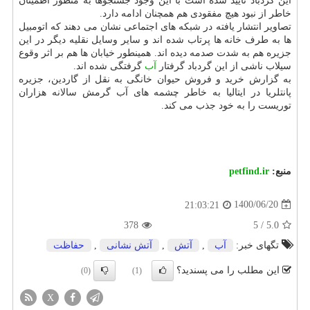
این گردباد تایید شده است با این وجود جستجوها به منظور اطمینان
خاطر از نبود هیچ مفقودی هم همچنان ادامه دارد.
تصاویر انتشار یافته در شبکه های اجتماعی نشان می دهند که اتومبیل
ها به طرف خانه ها پرتاب شده اند و سایر وسایل نقلیه دیگر در این
جزیره هم به شدت صدمه دیده اند. همینطور خیابان ها هم بر اثر وقوع
سیلاب ناشی از این گردباد گرفتار
آب
گرفتگی شده اند.
به گزارش خرید و فروش حیوان خانگی به نقل از گاردین، جزیره
پانتلریا در ایتالیا به خاطر چشمه های آب گرمش سالانه هزاران
توریست را به خود جذب می کند.
منبع:
petfind.ir
1400/06/20
21:03:21
378
5
/
5.0
تگهای خبر:
آب
,
آتش
,
آتش نشانی
,
حفاظت
این مطلب را می پسندید؟
(0)
(1)
X