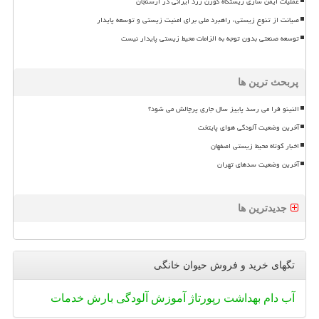
عملیات ایمن سازی زیستگاه گوزن زرد ایرانی در ارسنجان
صیانت از تنوع زیستی، راهبرد ملی برای امنیت زیستی و توسعه پایدار
توسعه صنعتی بدون توجه به الزامات محیط زیستی پایدار نیست
پربحث ترین ها
النینو فرا می رسد پاییز سال جاری پرچالش می شود؟
آخرین وضعیت آلودگی هوای پایتخت
اخبار کوتاه محیط زیستی اصفهان
آخرین وضعیت سدهای تهران
جدیدترین ها
تگهای خرید و فروش حیوان خانگی
آب
دام
بهداشت
رپورتاژ
آموزش
آلودگی
بارش
خدمات