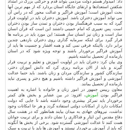
داد: امیدوار هستم دولت مردمی بتواند قدم و حرکتی بزرگ در امتداد
شکفتن استعدادها و ارتقای جایگاه استان بردارد که از مهم ترین آنها
بحث آموزش است؛ آموزش فراگیر و عدالت محور که در راس آن
می تواند آموزش دختران باشد. آموزش دختران باید در اولویت قرار
گیرد که به سبب فرهنگساز بودن دختران و تمدن ساز بودن دختران
است. پس تعبیری که امام خمینی داشتند این است که قرآن انسان
ساز است و زنان نیز انسان ساز هستند؛ این مورد باید در برنامه ها
قرار گیرد برای اینکه سرمایه گذاری روی دختران بازدهی چندین
برابر دارد. بااینکه فرقی نمی کند و همه اقشار و جنسیت ها باید از
آموزش فراگیر برخوردار باشند و توجه ویژه شود که در استان
بازمانده از تحصیل نداشته باشیم.
وی بیان کرد: دختران باید در اولویت آموزش و تعلیم و تربیت قرار
گیرند و باید از الان برنامه ریزی کرد که دانش آموزان دختر،
سازندگان کشور و سازندگان مردان و زنان باشند. باید حتما عدالت
آموزشی و آموزش فراگیر داشته باشیم و هیچ دختر و پسری نباید
بازمانده از تحصیل بمانند.
معاون رییس جمهور در امور زنان و خانواده با اشاره به اهمیت
فراگیر بودن
آموزش
، افزود: در بین عشایر و بخش های کمتر
برخوردار باید تمرکز بیشتری وجود داشته باشد تا جایی که دولت
امکانات دارد از امکانات دولتی استفاده گردد و هر جا امکانات وجود
نداشت، نیروهای جهادی به میدان بیایند همانطور که در هشت سال
دفاع مقدس این ایثار و فداکاری را نشان دادند و برای تربیت جوانان
همت کنند تا عدالت آموزشی گسترده شود. برخی از بخش ها آنگونه
که باید از آموزش برخوردار نیستند و آموزش ها باید با تربیت و سبک