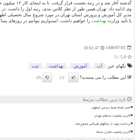
گذشته آغاز شد و در رتبه نخست قرار گرفت. تا به اینجای کار ۱۲ میلیون جلد کتاب بین دانش آموزان تولید شده است.
وی ادامه داد: تهران همین طور از نظر کلاس بندی، رتبه اول را داشت. در سال جدید در این شهر، ۶۰ آموزشگاه
مدیر کل آموزش و پرورش استان تهران در مورد شروع سال تحصیلی اظهار د
با تأیید وزارت
بهداشت
را خواهیم داشت، امیدواریم بتوانیم در روزهای پساک
1400/07/03
10:02:47
5
/
5.0
تگهای خبر:
آب
,
آموزش
,
بهداشت
,
ثبت
این مطلب را می پسندید؟
(0)
(1)
تازه ترین مطالب مرتبط
اخبار کوتاه محیط زیستی اصفهان
آخرین وضعیت سدهای تهران
برداشت چوب از جنگلهای هیرکانی ممنوع ماند
آخرین وضعیت مخازن سدها