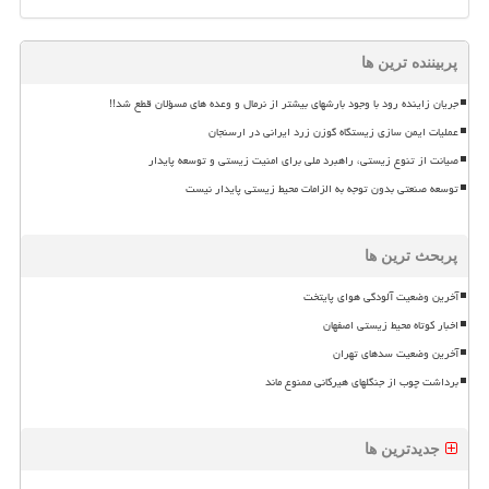
پربیننده ترین ها
جریان زاینده رود با وجود بارشهای بیشتر از نرمال و وعده های مسؤلان قطع شد!!
عملیات ایمن سازی زیستگاه گوزن زرد ایرانی در ارسنجان
صیانت از تنوع زیستی، راهبرد ملی برای امنیت زیستی و توسعه پایدار
توسعه صنعتی بدون توجه به الزامات محیط زیستی پایدار نیست
پربحث ترین ها
آخرین وضعیت آلودگی هوای پایتخت
اخبار کوتاه محیط زیستی اصفهان
آخرین وضعیت سدهای تهران
برداشت چوب از جنگلهای هیرکانی ممنوع ماند
جدیدترین ها